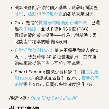
演算法會配合你的個人基準，隨著時間調整
睡眠
、
活動
和
準備度分數
的各項貢獻因子。
Oura 先進的
機器學習睡眠分期演算法
，已通
過
科學驗證
，並以多導睡眠檢查 (PSG) ——
睡眠追蹤的黃金標準——作為比對基準，因
此能產生精準的睡眠階段圖。
自動活動偵測 (AAD)
能在不需手動輸入的情
況下，智慧辨識 40 多種體能訓練，並在運
動結束後提供平均心率和心率區間。
Smart Sensing 能減少資料缺口，讓
血氧感
測 (SpO2)
的訊號品質提升 120%，
夜間心率
追蹤
提升 31%，
日間心率準確度提升 7%。
相關內容：
Oura Ring Gen3 的技術