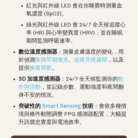
紅光與紅外線 LED 會在你睡覺時測量血
氧濃度 (SpO2)。
綠光與紅外線 LED 會 24/7 全天候追蹤心
率 (HR) 與心率變異度 (HRV)，並在睡眠
期間監測呼吸速率。
數位溫度感測器
：測量皮膚溫度的變化，用
於偵測
疾病早期徵兆
、
追蹤月經週期
，以及
提供
恢復洞察
。
3D 加速度感測器
：24/7 全天候監測你的
動
作與活動
，並記錄步數、運動強度和夜間翻
身不安的情況。
突破性的
Smart Sensing
技術
：會依多種情
境與條件動態調整 PPG 感測器配置，大幅提
升訊號忠實度與電池效率。