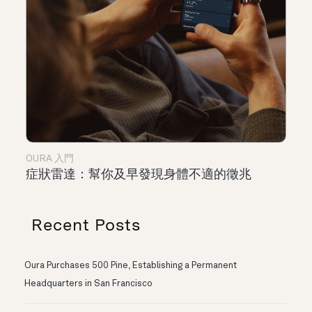
OURA 入門
症狀雷達：幫你及早發現身體不適的徵兆
Recent Posts
Oura Purchases 500 Pine, Establishing a Permanent
Headquarters in San Francisco