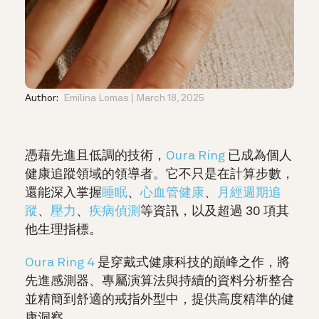
Author:
Emilina Lomas
March 18, 2025
憑藉先進且低調的技術，
Oura Ring
已成為個人
健康追蹤領域的領導者。它不只是在計算步數，
還能深入掌握
睡眠
、
心血管健康
、
月經週期追
蹤
、
壓力
、
疾病偵測
等資訊，以及超過 30 項其
他生理指標。
Oura Ring 4
是穿戴式健康科技的巔峰之作，將
先進感測器、專屬演算法與持續的資料分析整合
並精簡到舒適的戒指外型中，提供高度精準的健
康洞察。