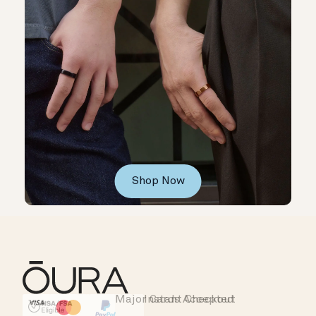
Shop Now
Major Cards Accepted
Instant Checkout
HSA/FSA Eligible
Affirm