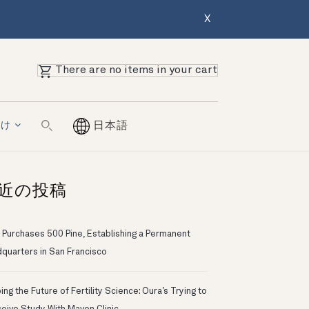
X
There are no items in your cart
向け
日本語
近の投稿
 Purchases 500 Pine, Establishing a Permanent
quarters in San Francisco
ng the Future of Fertility Science: Oura’s Trying to