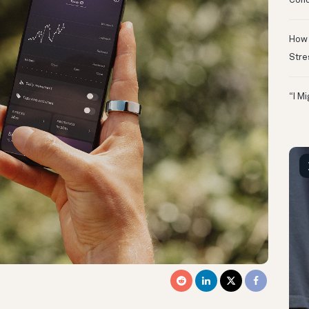
Conc
How 
Stre
“I M