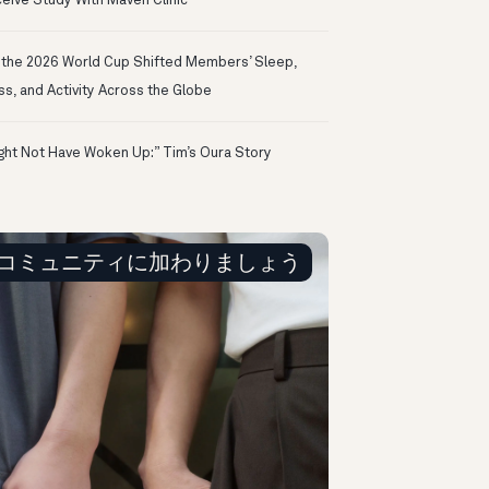
eive Study With Maven Clinic
the 2026 World Cup Shifted Members’ Sleep,
ss, and Activity Across the Globe
ight Not Have Woken Up:” Tim’s Oura Story
コミュニティに加わりましょう