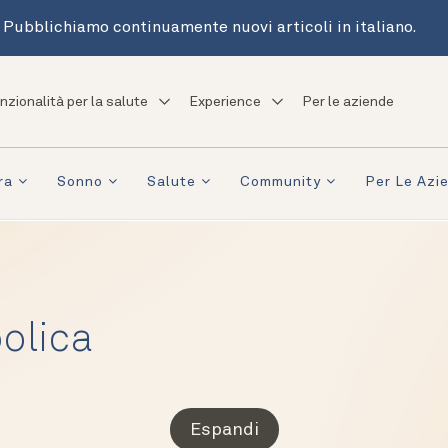
Pubblichiamo continuamente nuovi articoli in italiano.
nzionalità per la salute
Experience
Per le aziende
ra
Sonno
Salute
Community
Per Le Azi
olica
Espandi