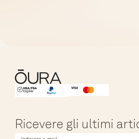
HSA/FSA Eligible
Affirm
Ricevere gli ultimi arti