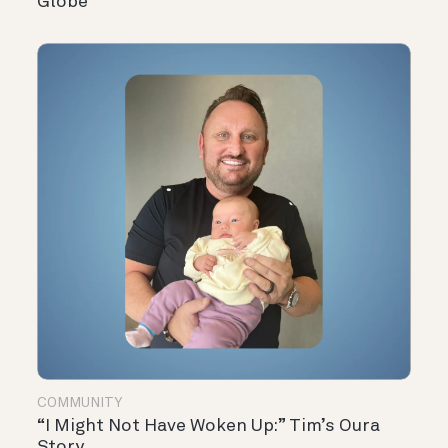
Globe
COMMUNITY
“I Might Not Have Woken Up:” Tim’s Oura
Story