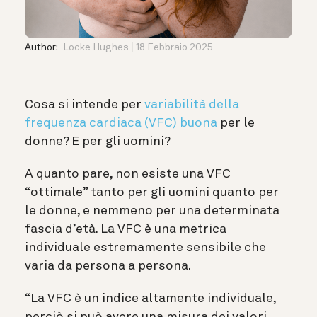
Author:
Locke Hughes
18 Febbraio 2025
Cosa si intende per
variabilità della
frequenza cardiaca (VFC) buona
per le
donne? E per
gli uomini?
A quanto pare, non esiste una VFC
“ottimale” tanto per gli uomini quanto per
le donne, e nemmeno per una determinata
fascia d’età. La VFC è una metrica
individuale estremamente sensibile che
varia da persona a persona.
“La VFC è un indice altamente individuale,
perciò si può avere una misura dei valori