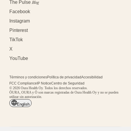
The Pulse
Blog
Facebook
Instagram
Pinterest
TikTok
X
YouTube
Términos y condiciones
Política de privacidad
Accesibilidad
FCC Compliance
IP Notice
Centro de Seguridad
© 2026 Oura Health Oy. Todos los derechos reservados.
ŌURA, OURA y Ō son marcas registradas de Oura Health Oy y no se pueden
utilizar sin autorización.
English