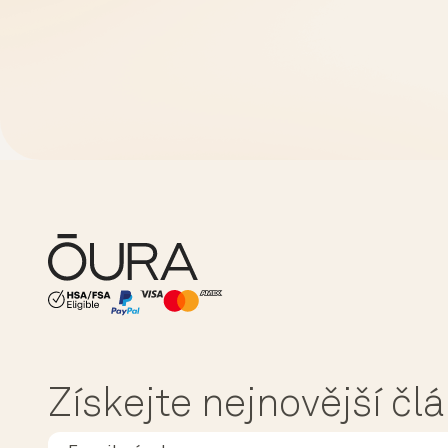
HSA/FSA Eligible
Affirm
Získejte nejnovější čl