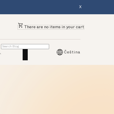
X
There are no items in your cart
Čeština