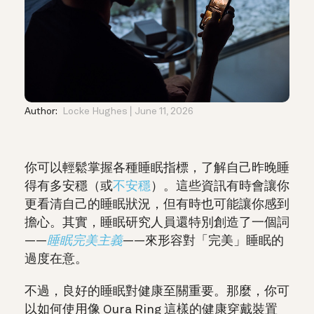
Author:
Locke Hughes
June 11, 2026
你可以輕鬆掌握各種睡眠指標，了解自己昨晚睡
得有多安穩（或
不安穩
）。這些資訊有時會讓你
更看清自己的睡眠狀況，但有時也可能讓你感到
擔心。
其實，睡眠研究人員還特別創造了一個詞
——
睡眠完美主義
——來形容對「完美」睡眠的
過度在意。
不過，良好的睡眠對健康至關重要。那麼，
你可
以如何使用像 Oura Ring 這樣的健康穿戴裝置