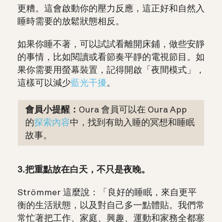
更糟。這會啟動你的壓力反應，這正好和自然入
睡時需要的放鬆狀態相反。
如果你睡不著，可以試試看離開床鋪，做些安靜
的事情，比如閱讀或看節奏平靜的電視節目。如
果你需要用螢幕裝置，記得開啟「夜間模式」，
這樣可以減少
藍光干擾
。
會員小提醒：
Oura 會員可以在 Oura App
的
探索內容
中，找到有助入睡的冥想和睡眠
故事。
3.把重點放在白天，不只是夜晚。
Strömmer 這麼說：「良好的睡眠，來自更平
衡的生活狀態，以及對自己多一點體貼。我們常
常忙著把工作、家庭、興趣、運動和家務全都塞