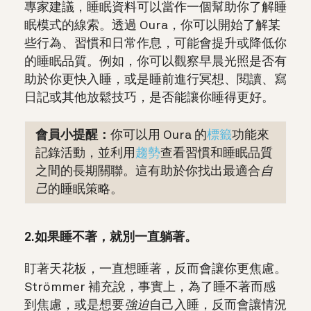
專家建議，睡眠資料可以當作一個幫助你了解睡
眠模式的線索。透過 Oura，你可以開始了解某
些行為、習慣和日常作息，可能會提升或降低你
的睡眠品質。例如，你可以觀察早晨光照是否有
助於你更快入睡，或是睡前進行冥想、閱讀、寫
日記或其他放鬆技巧，是否能讓你睡得更好。
會員小提醒：
你可以用 Oura 的
標籤
功能來
記錄活動，並利用
趨勢
查看習慣和睡眠品質
之間的長期關聯。這有助於你找出最適合
自
己
的睡眠策略。
2.如果睡不著，就別一直躺著。
盯著天花板，一直想睡著，反而會讓你更焦慮。
Strömmer 補充說
，事實上，為了睡不著而感
到焦慮，或是想要
強迫
自己入睡，反而會讓情況