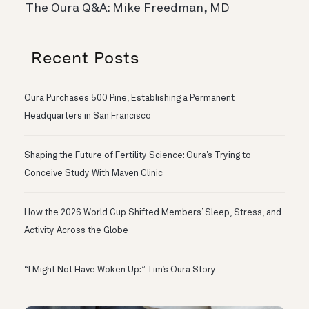
The Oura Q&A: Mike Freedman, MD
Recent Posts
Oura Purchases 500 Pine, Establishing a Permanent
Headquarters in San Francisco
Shaping the Future of Fertility Science: Oura’s Trying to
Conceive Study With Maven Clinic
How the 2026 World Cup Shifted Members’ Sleep, Stress, and
Activity Across the Globe
“I Might Not Have Woken Up:” Tim’s Oura Story