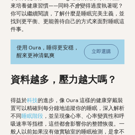
來培養健康習慣——同時
不會
變得過度執著呢？
你可以繼續閱讀，了解什麼是睡眠完美主義，並
找到更平衡、更能善待自己的方式來面對睡眠這
件事。
使用 Oura，睡得更安穩，
立即選購
醒來更神清氣爽
資料越多，壓力越大嗎？
得益於
科技
的進步，像 Oura 這樣的健康穿戴裝
置可以
精確到每分鐘地追蹤你的睡眠，深入解析
不同
睡眠階段
，並呈現像心率、心率變異性和呼
吸速率等指標，這些都會影響你的整體恢復。一
般人以前如果沒有做實驗室的睡眠檢測，是拿不