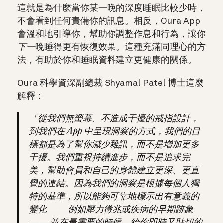
這就是為什麼當你某一晚的深度睡眠比較少時，
不會看到任何責備你的訊息。相反，Oura App
會溫和地引導你，幫助你調整作息和行為，讓你
下一
晚睡得更有恢復效果。這種充滿同理心的方
法，有助於你和睡眠資料建立更健康的關係。
Oura 科學資深副總裁 Shyamal Patel 博士這麼
解釋：
「從我們無螢幕、不造成干擾的戒指設計，
到我們在 App 中呈現洞察的方式，我們的目
標都是為了幫你減少雜訊，而不是增加更多
干擾。我們重視持續進步，而不是追求完
美，幫助會員和自己的身體建立更深、更直
覺的連結。因為我們的洞察是根據每個人獨
特的基準，所以能夠可靠地標示出有意義的
變化——例如壓力徵兆或疾病的早期跡象
——並在最需要的時候，給你即時又貼切的