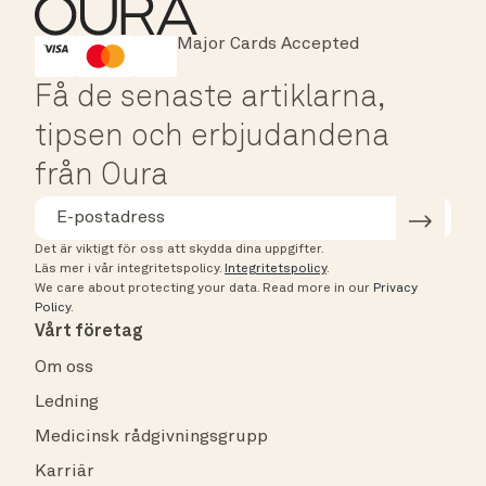
Major Cards Accepted
Instant Checkout
HSA/FSA Eligible
Affirm
Få de senaste artiklarna,
tipsen och erbjudandena
från Oura
Det är viktigt för oss att skydda dina uppgifter.
Läs mer i vår integritetspolicy.
Integritetspolicy
.
We care about protecting your data.
Read more in our
Privacy
Policy
.
Vårt företag
Om oss
Ledning
Medicinsk rådgivningsgrupp
Karriär