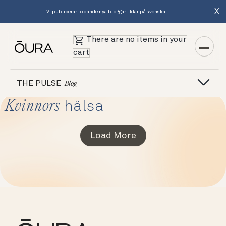
X
Vi publicerar löpande nya bloggartiklar på svenska.
There are no items in your
cart
THE PULSE
Blog
Kvinnors
hälsa
Load More