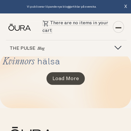
X
Vi publicerar löpande nya bloggartiklar på svenska.
There are no items in your
cart
THE PULSE
Blog
Kvinnors
hälsa
Load More