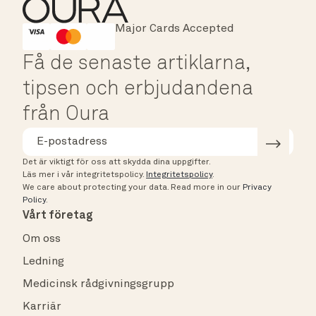
Major Cards Accepted
Instant Checkout
HSA/FSA Eligible
Affirm
Få de senaste artiklarna,
tipsen och erbjudandena
från Oura
Det är viktigt för oss att skydda dina uppgifter.
Läs mer i vår integritetspolicy.
Integritetspolicy
.
We care about protecting your data.
Read more in our
Privacy
Policy
.
Vårt företag
Om oss
Ledning
Medicinsk rådgivningsgrupp
Karriär