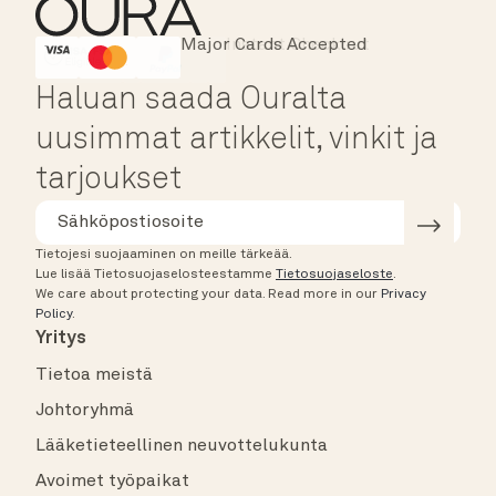
Major Cards Accepted
Instant Checkout
HSA/FSA Eligible
Affirm
Haluan saada Ouralta
uusimmat artikkelit, vinkit ja
tarjoukset
Tietojesi suojaaminen on meille tärkeää.
Lue lisää Tietosuojaselosteestamme
Tietosuojaseloste
.
We care about protecting your data.
Read more in our
Privacy
Policy
.
Yritys
Tietoa meistä
Johtoryhmä
Lääketieteellinen neuvottelukunta
Avoimet työpaikat