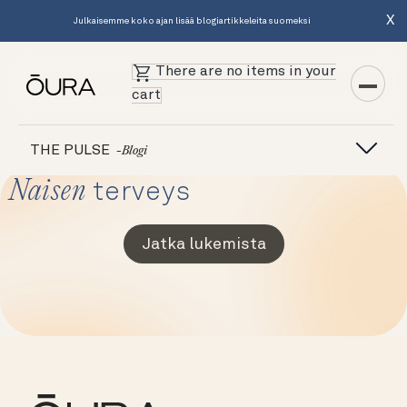
X
Julkaisemme koko ajan lisää blogiartikkeleita suomeksi
There are no items in your
cart
THE PULSE
-blogi
Naisen
terveys
Jatka lukemista