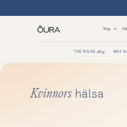
Köp
Hä
Möt O
THE PULSE
Blog
Kvinnors
hälsa