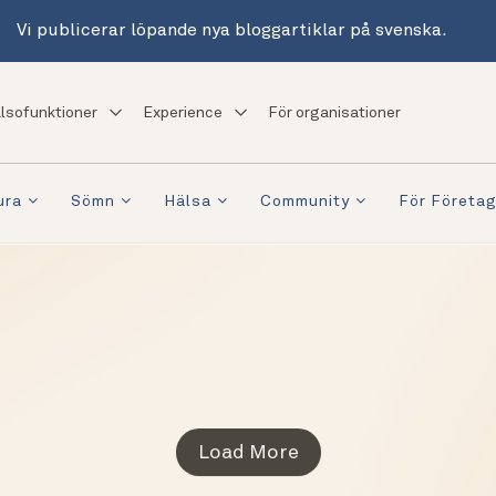
Vi publicerar löpande nya bloggartiklar på svenska.
lsofunktioner
Experience
För organisationer
ura
Sömn
Hälsa
Community
För Företa
Load More