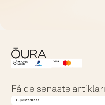
HSA/FSA Eligible
Affirm
Få de senaste artikla