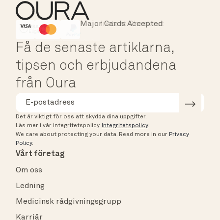
Major Cards Accepted
Instant Checkout
HSA/FSA Eligible
Affirm
Få de senaste artiklarna,
tipsen och erbjudandena
från Oura
Det är viktigt för oss att skydda dina uppgifter.
Läs mer i vår integritetspolicy.
Integritetspolicy
.
We care about protecting your data.
Read more in our
Privacy
Policy
.
Vårt företag
Om oss
Ledning
Medicinsk rådgivningsgrupp
Karriär