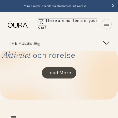
X
Vi publicerar löpande nya bloggartiklar på svenska.
There are no items in your
cart
THE PULSE
Blog
Aktivitet
och rörelse
Load More