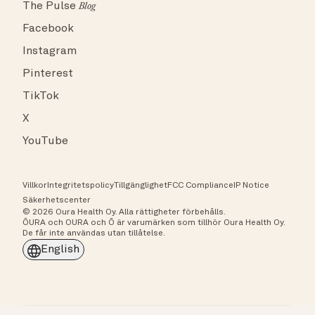
The Pulse
Blog
Facebook
Instagram
Pinterest
TikTok
X
YouTube
Villkor
Integritetspolicy
Tillgänglighet
FCC Compliance
IP Notice
Säkerhetscenter
© 2026 Oura Health Oy. Alla rättigheter förbehålls.
ŌURA och OURA och Ō är varumärken som tillhör Oura Health Oy.
De får inte användas utan tillåtelse.
English