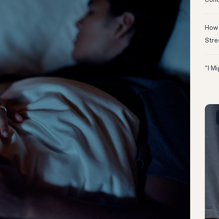
Conc
How 
Stre
“I M