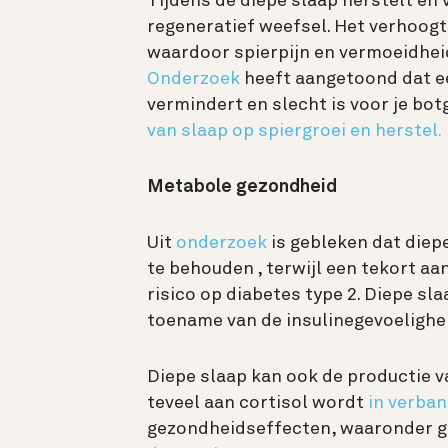
Tijdens de diepe slaap herstelt en 
regeneratief weefsel. Het verhoogt
waardoor spierpijn en vermoeidhei
Onderzoek
heeft aangetoond dat ee
vermindert en slecht is voor je bo
van slaap op spiergroei en herstel.
Metabole gezondheid
Uit
onderzoek
is gebleken dat diep
te behouden
, terwijl een tekort a
risico op diabetes type 2. Diepe sl
toename van de insulinegevoelighe
Diepe slaap kan ook de productie 
teveel aan cortisol wordt
in verba
gezondheidseffecten, waaronder g