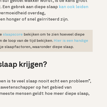
en suf gevoel wakker wordt, is de kans groot
gt. Een gebrek aan diepe slaap
kan ook leiden
vermoeidheid overdag,
 honger of snel geïrriteerd zijn.
je
slaapscore
bekijken om te zien hoeveel diepe
n de loop van de tijd bekijken.
Hier is een handige
je slaapfactoren, waaronder diepe slaap.
 slaap krijgen?
een is te veel slaap nooit echt een probleem”,
atawetenschapper op het gebied van
 meeste mensen geldt: hoe meer diepe slaap,