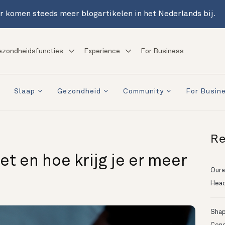
r komen steeds meer blogartikelen in het Nederlands bij.
ezondheidsfuncties
Experience
For Business
Slaap
Gezondheid
Community
For Busin
Re
et en hoe krijg je er meer
Oura
Head
Shapi