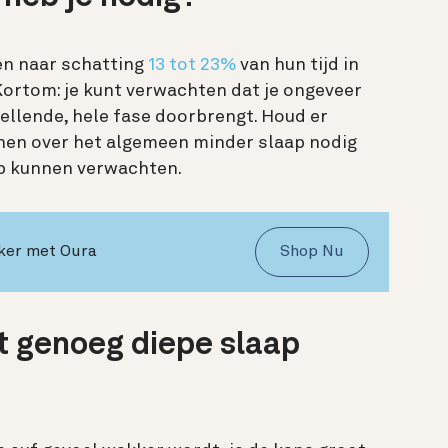
en naar schatting
13 tot 23%
van hun tijd in
Kortom: je kunt verwachten dat je ongeveer
tellende, hele fase doorbrengt. Houd er
nen over het algemeen minder slaap nodig
p kunnen verwachten.
kker met Oura
Shop Nu
et genoeg diepe slaap