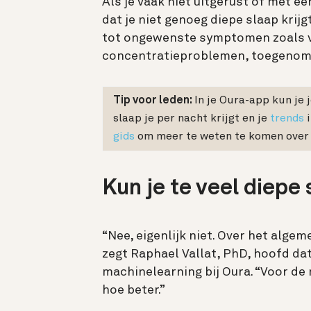
Als je vaak niet uitgerust of met e
dat je niet genoeg diepe slaap krij
tot ongewenste symptomen zoals 
concentratieproblemen, toegenomen
Tip voor leden:
I
n je Oura-app kun je 
slaap je per nacht krijgt en je
trends
i
gids
om meer te weten te komen over 
Kun je te veel diepe
“Nee, eigenlijk niet. Over het algem
zegt Raphael Vallat, PhD, hoofd d
machinelearning bij Oura. “Voor de
hoe beter.”