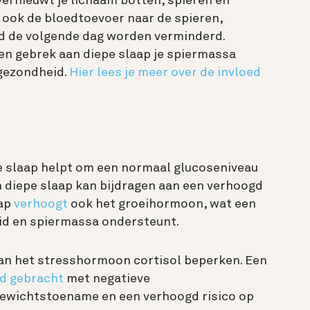
vernieuwt je lichaam botten, spieren en
 ook de bloedtoevoer naar de spieren,
d de volgende dag worden verminderd.
n gebrek aan diepe slaap je spiermassa
tgezondheid.
Hier lees je meer over de invloed
e slaap helpt om
een normaal glucoseniveau
an diepe slaap kan bijdragen aan een verhoogd
aap
verhoogt
ook het groeihormoon, wat een
id en spiermassa ondersteunt.
van het stresshormoon cortisol beperken. Een
nd gebracht
met negatieve
ewichtstoename en een verhoogd risico op