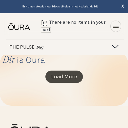
X
Er komen steeds meer blogartikelen in het Nederlands bij.
There are no items in your
cart
THE PULSE
Blog
Dit
is Oura
Load More