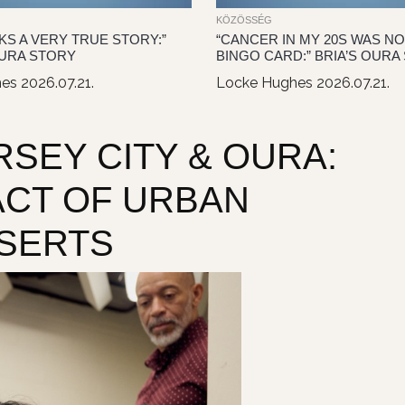
KÖZÖSSÉG
KS A VERY TRUE STORY:”
“CANCER IN MY 20S WAS N
OURA STORY
BINGO CARD:” BRIA’S OURA
hes
2026.07.21.
Locke Hughes
2026.07.21.
SEY CITY & OURA:
ACT OF URBAN
ESERTS