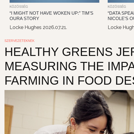
KÖZÖSSÉG
KÖZÖSSÉG
“I MIGHT NOT HAVE WOKEN UP:” TIM’S
“DATA SPEA
OURA STORY
NICOLE’S 
Locke Hughes
2026.07.21.
Locke Hug
SZERVEZETEKNEK
HEALTHY GREENS JER
MEASURING THE IMP
FARMING IN FOOD D