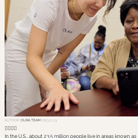
AUTHOR:
OURA TEAM
2023.11.13.
In the U.S., about
23.5 million
people live in areas known as 