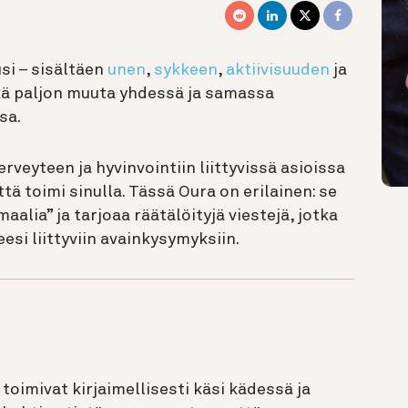
si – sisältäen
unen
,
sykkeen
,
aktiivisuuden
ja
ä paljon muuta yhdessä ja samassa
sa.
Terveyteen ja hyvinvointiin liittyvissä asioissa
ttä toimi sinulla. Tässä Oura on erilainen: se
maalia” ja tarjoaa räätälöityjä viestejä, jotka
si liittyviin avainkysymyksiin.
 toimivat kirjaimellisesti käsi kädessä ja