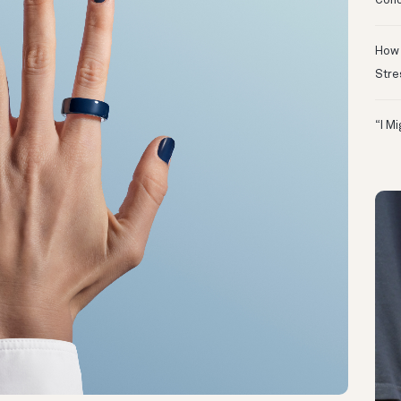
Conc
How 
Stre
“I M