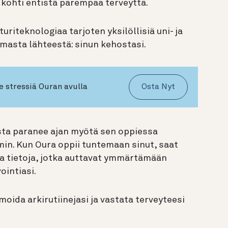
kohti entistä parempaa terveyttä.
riteknologiaa tarjoten yksilöllisiä uni- ja
asta lähteestä: sinun kehostasi.
e stressiä Ouran avulla
Osta Nyt
ta paranee ajan myötä sen oppiessa
in. Kun Oura oppii tuntemaan sinut, saat
oja tietoja, jotka auttavat ymmärtämään
ointiasi.
oida arkirutiinejasi ja vastata terveyteesi