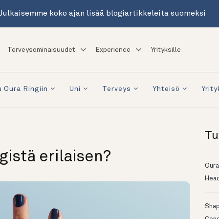
Julkaisemme koko ajan lisää blogiartikkeleita suomeksi
Terveysominaisuudet
Experience
Yrityksille
 Oura Ringiin
Uni
Terveys
Yhteisö
Yrity
Tu
gistä erilaisen?
Oura
Head
Shapi