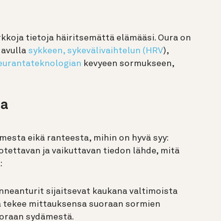
kkoja tietoja häiritsemättä elämääsi. Oura on
 avulla
sykkeen,
sykevälivaihtelun (HRV
),
eurantateknologian
kevyeen sormukseen,
ea
mesta eikä ranteesta, mihin on hyvä syy:
otettavan ja vaikuttavan tiedon lähde, mitä
:
neanturit sijaitsevat kaukana valtimoista
a tekee mittauksensa suoraan sormien
uoraan sydämestä.