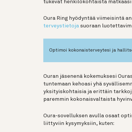
tukevat henkilökohtaista matkaasi 
Oura Ring hyödyntää viimeisintä antu
terveystietoja
suoraan luotettavimm
Optimoi kokonaisterveytesi ja hallits
Ouran jäsenenä kokemuksesi Ouras
tuntemaan kehoasi yhä syvällisemm
yksityiskohtaisia ja erittäin tarkk
paremmin kokonaisvaltaista hyvinv
Oura-sovelluksen avulla osaat optim
liittyviin kysymyksiin, kuten: