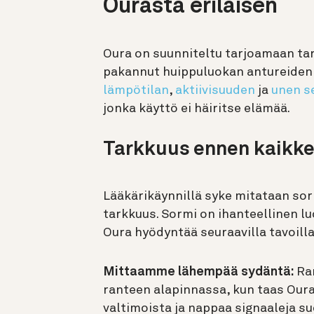
Ourasta erilaisen
Oura on suunniteltu tarjoamaan tar
pakannut huippuluokan antureiden
lämpötilan
,
aktiivisuuden
ja
unen s
jonka käyttö ei häiritse elämää.
Tarkkuus ennen kaikk
Lääkärikäynnillä syke mitataan sor
tarkkuus. Sormi on ihanteellinen lu
Oura hyödyntää seuraavilla tavoilla
Mittaamme lähempää sydäntä:
Ran
ranteen alapinnassa, kun taas Our
valtimoista ja nappaa signaaleja s