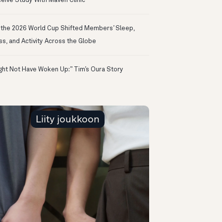
eive Study With Maven Clinic
the 2026 World Cup Shifted Members’ Sleep,
ss, and Activity Across the Globe
ight Not Have Woken Up:” Tim’s Oura Story
Liity joukkoon