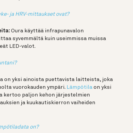
yke- ja HRV-mittaukset ovat?
ita:
Oura käyttää infrapunavalon
mittaa syvemmältä kuin useimmissa muissa
reät LED-valot.
untani?
 on yksi ainoista puettavista laitteista, joka
holta vuorokauden ympäri.
Lämpötila
on yksi
a kertoo paljon kehon järjestelmien
rauksien ja kuukautiskierron vaiheiden
mpötiladata on?