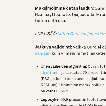
Maksimoimme datan laadun:
Oura 
Hz:n näytteenottotaajuudella. Mit
tietoa siitä saa.
LUE LISÄÄ:
Miten Oura suojelee tieto
Jatkuva validointi:
Vaikka Oura ei ol
samaan
kuin viimeisimmät lääketie
Unen vaiheiden algoritmi:
Ouran tutk
algoritmin
, joka vastaa 79-prosentt
(PSG) ja luokittelee unen neljään vaih
REM-uni). Useimpien markkinoilla ol
on vain 60–65 %.
Leposyke:
99,9 prosentin luotettavu
elektrokardiogrammiin (EKG) ja vali