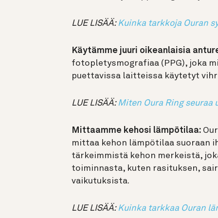
LUE LISÄÄ:
Kuinka tarkkoja Ouran s
Käytämme juuri oikeanlaisia anture
fotopletysmografiaa (PPG), joka 
puettavissa laitteissa käytetyt vih
LUE LISÄÄ:
Miten Oura Ring seuraa 
Mittaamme kehosi lämpötilaa:
Oura
mittaa kehon lämpötilaa suoraan i
tärkeimmistä kehon merkeistä, jok
toiminnasta, kuten rasituksen, sai
vaikutuksista.
LUE LISÄÄ:
Kuinka tarkkaa Ouran lä