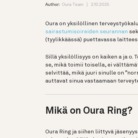
Author:
Oura Team
2.10.2025
Oura on yksilöllinen terveystyökalu
sairastumisoireiden seurannan
sek
(tyylikkäässä) puettavassa laittees
Sillä yksilöllisyys on kaiken a ja o. 
se, mikä toimii toisella, ei välttämä
selvittää, mikä juuri sinulle on ”nor
auttavat sinua vastaamaan terveytee
Mikä on Oura Ring?
Oura Ring ja siihen liittyvä jäsenyys