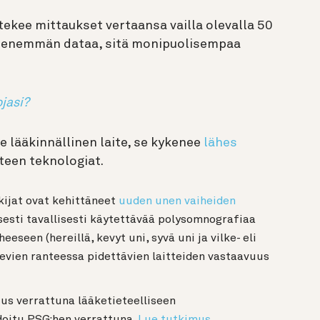
tekee mittaukset vertaansa vailla olevalla 50
ä enemmän dataa, sitä monipuolisempaa
jasi?
e lääkinnällinen laite, se kykenee
lähes
teen teknologiat.
ijat ovat kehittäneet
uuden unen vaiheiden
isesti tavallisesti käytettävää polysomnografiaa
eeseen (hereillä, kevyt uni, syvä uni ja vilke- eli
evien ranteessa pidettävien laitteiden vastaavuus
us verrattuna lääketieteelliseen
doitu PSG:hen verrattuna.
Lue tutkimus.