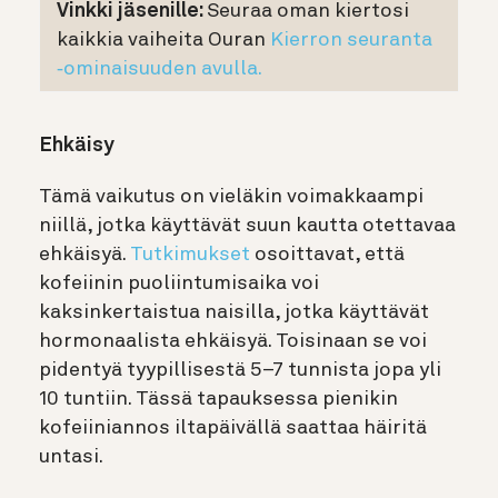
Vinkki jäsenille:
Seuraa
oman kiertosi
kaikkia vaiheita Ouran
Kierron seuranta
‑ominaisuuden avulla.
Ehkäisy
Tämä vaikutus on vieläkin voimakkaampi
niillä, jotka käyttävät suun kautta otettavaa
ehkäisyä.
Tutkimukset
osoittavat, että
kofeiinin puoliintumisaika voi
kaksinkertaistua naisilla, jotka käyttävät
hormonaalista ehkäisyä. Toisinaan se voi
pidentyä tyypillisestä 5–7 tunnista jopa yli
10 tuntiin. Tässä tapauksessa pienikin
kofeiiniannos iltapäivällä saattaa häiritä
untasi.