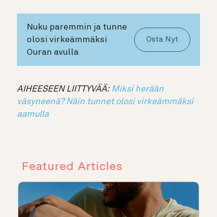
Nuku paremmin ja tunne
olosi virkeämmäksi
Osta Nyt
Ouran avulla
AIHEESEEN LIITTYVÄÄ:
Miksi herään
väsyneenä? Näin tunnet olosi virkeämmäksi
aamulla
Featured Articles