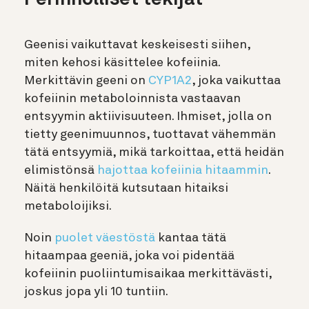
Geenisi vaikuttavat keskeisesti siihen,
miten kehosi käsittelee kofeiinia.
Merkittävin geeni on
CYP1A2
, joka vaikuttaa
kofeiinin metaboloinnista vastaavan
entsyymin aktiivisuuteen. Ihmiset, jolla on
tietty geenimuunnos, tuottavat vähemmän
tätä entsyymiä, mikä tarkoittaa, että heidän
elimistönsä
hajottaa kofeiinia hitaammin
.
Näitä henkilöitä kutsutaan hitaiksi
metaboloijiksi.
Noin
puolet väestöstä
kantaa tätä
hitaampaa geeniä, joka voi pidentää
kofeiinin puoliintumisaikaa merkittävästi,
joskus jopa yli 10 tuntiin.