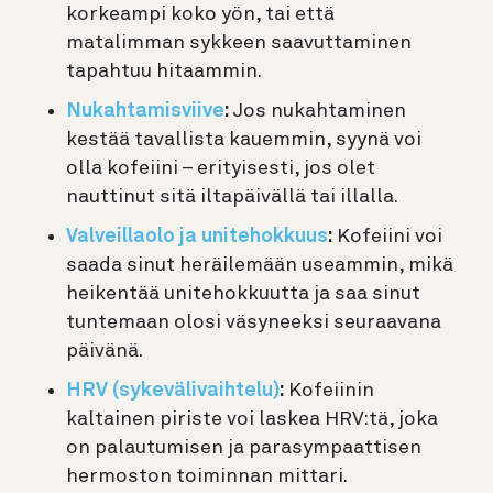
korkeampi koko yön, tai että
matalimman sykkeen saavuttaminen
tapahtuu hitaammin.
Nukahtamisviive
:
Jos nukahtaminen
kestää tavallista kauemmin, syynä voi
olla kofeiini – erityisesti, jos olet
nauttinut sitä iltapäivällä tai illalla.
Valveillaolo ja unitehokkuus
:
Kofeiini voi
saada sinut heräilemään useammin, mikä
heikentää unitehokkuutta ja saa sinut
tuntemaan olosi väsyneeksi seuraavana
päivänä.
HRV (sykevälivaihtelu)
:
Kofeiinin
kaltainen piriste voi laskea HRV:tä, joka
on palautumisen ja parasympaattisen
hermoston toiminnan mittari.