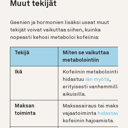
Muut tekijät
Geenien ja hormonien lisäksi useat muut
tekijät voivat vaikuttaa siihen, kuinka
nopeasti kehosi metaboloi kofeiinia:
Tekijä
Miten se vaikuttaa
metabolointiin
Ikä
Kofeiinin metabolointi
hidastuu
iän myötä
,
erityisesti vanhemmilla
aikuisilla.
Maksan
Maksasairaus tai maksan
toiminta
vajaatoiminta
hidastavat
kofeiinin hajoamista.