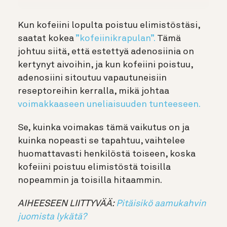
Kun kofeiini lopulta poistuu elimistöstäsi,
saatat kokea
”kofeiinikrapulan”.
Tämä
johtuu siitä, että estettyä adenosiinia on
kertynyt aivoihin, ja kun kofeiini poistuu,
adenosiini sitoutuu vapautuneisiin
reseptoreihin kerralla, mikä johtaa
voimakkaaseen uneliaisuuden tunteeseen.
Se, kuinka voimakas tämä vaikutus on ja
kuinka nopeasti se tapahtuu, vaihtelee
huomattavasti henkilöstä toiseen, koska
kofeiini poistuu elimistöstä toisilla
nopeammin ja toisilla hitaammin.
AIHEESEEN LIITTYVÄÄ:
Pitäisikö aamukahvin
juomista lykätä?