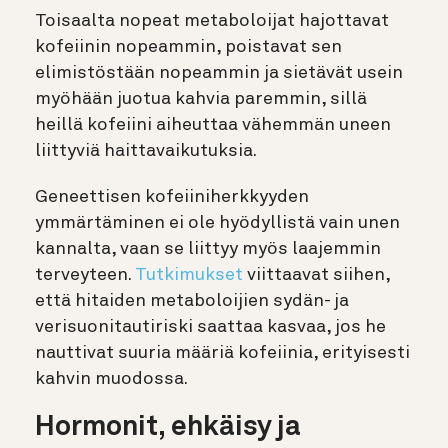
Toisaalta nopeat metaboloijat hajottavat
kofeiinin nopeammin, poistavat sen
elimistöstään nopeammin ja sietävät usein
myöhään juotua kahvia paremmin, sillä
heillä kofeiini aiheuttaa vähemmän uneen
liittyviä haittavaikutuksia.
Geneettisen kofeiiniherkkyyden
ymmärtäminen ei ole hyödyllistä vain unen
kannalta, vaan se liittyy myös laajemmin
terveyteen.
Tutkimukset
viittaavat siihen,
että hitaiden metaboloijien sydän- ja
verisuonitautiriski saattaa kasvaa, jos he
nauttivat suuria määriä kofeiinia, erityisesti
kahvin muodossa.
Hormonit, ehkäisy ja