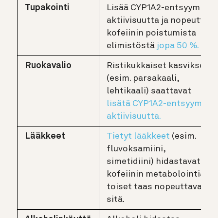
Tupakointi
Lisää CYP1A2-entsyymin
aktiivisuutta ja nopeuttaa
kofeiinin poistumista
elimistöstä
jopa 50 %.
Ruokavalio
Ristikukkaiset kasvikset
(esim. parsakaali,
lehtikaali) saattavat
lisätä CYP1A2-entsyymin
aktiivisuutta.
Lääkkeet
Tietyt lääkkeet
(esim.
fluvoksamiini,
simetidiini) hidastavat
kofeiinin metabolointia,
toiset taas nopeuttavat
sitä.