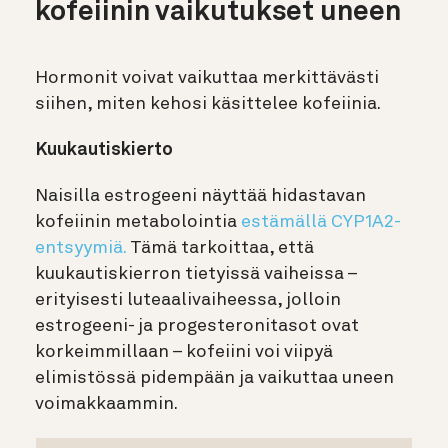
kofeiinin vaikutukset uneen
Hormonit voivat vaikuttaa merkittävästi
siihen, miten kehosi käsittelee kofeiinia.
Kuukautiskierto
Naisilla estrogeeni näyttää hidastavan
kofeiinin metabolointia
estämällä CYP1A2-
entsyymiä.
Tämä tarkoittaa, että
kuukautiskierron tietyissä vaiheissa –
erityisesti luteaalivaiheessa, jolloin
estrogeeni- ja progesteronitasot ovat
korkeimmillaan – kofeiini voi viipyä
elimistössä pidempään ja vaikuttaa uneen
voimakkaammin.