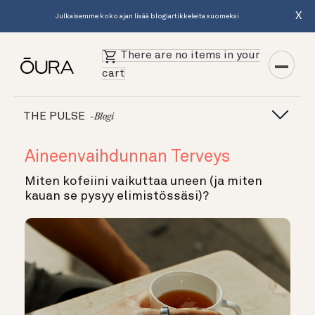
X
Julkaisemme koko ajan lisää blogiartikkeleita suomeksi
There are no items in your
cart
THE PULSE
-blogi
Aineenvaihdunnan Terveys
Miten kofeiini vaikuttaa uneen (ja miten
kauan se pysyy elimistössäsi)?