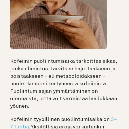
Kofeiinin puoliintumisaika tarkoittaa aikaa,
jonka elimistösi tarvitsee hajottaakseen ja
poistaakseen – eli metaboloidakseen –
puolet kehoosi kertyneestä kofeiinista.
Puoliintumisajan ymmärtäminen on
olennaista, jotta voit varmistaa laadukkaan
yöunen.
Kofeiinin tyypillinen puoliintumisaika on
3–
7 tuntia
. Yksilöllisiä eroja voi kuitenkin