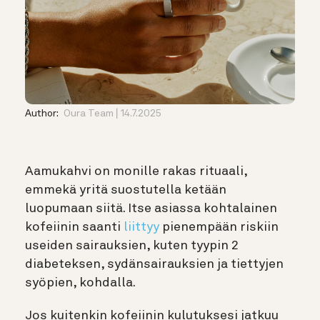
Author:
Oura Team
14.7.2025
Aamukahvi on monille rakas rituaali,
emmekä yritä suostutella ketään
luopumaan siitä. Itse asiassa kohtalainen
kofeiinin saanti
liittyy
pienempään riskiin
useiden sairauksien, kuten tyypin 2
diabeteksen, sydänsairauksien ja tiettyjen
syöpien, kohdalla.
Jos kuitenkin kofeiinin kulutuksesi jatkuu