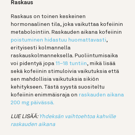
Raskaus
Raskaus on toinen keskeinen
hormonaalinen tila, joka vaikuttaa kofeiinin
metabolointiin. Raskauden aikana kofeiinin
poistuminen hidastuu huomattavasti
,
erityisesti kolmannella
raskauskolmanneksella. Puoliintumisaika
voi pidentyä jopa
11–18 tuntiin
, mikä lisää
sekä kofeiinin stimuloivia vaikutuksia että
sen mahdollisia vaikutuksia sikiön
kehitykseen. Tästä syystä suositeltu
kofeiinin enimmäisraja on
raskauden aikana
200 mg päivässä.
LUE LISÄÄ:
Yhdeksän vaihtoehtoa kahville
raskauden aikana