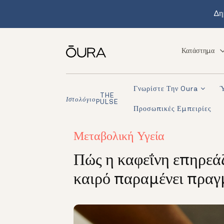
Δη
Κατάστημα
Γνωρίστε Την Oura
THE
Ιστολόγιο
PULSE
Προσωπικές Εμπειρίες
Μεταβολική Υγεία
Πώς η καφεΐνη επηρεάζ
καιρό παραμένει πραγ