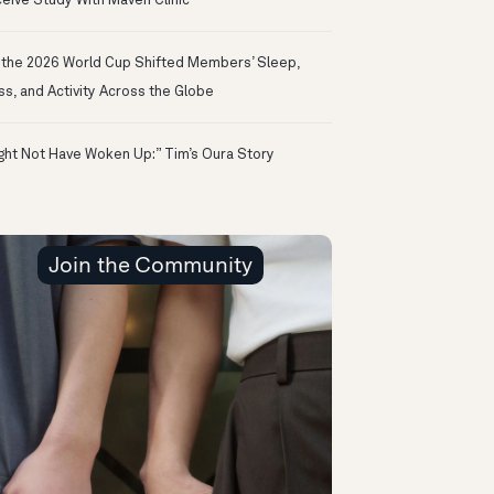
eive Study With Maven Clinic
the 2026 World Cup Shifted Members’ Sleep,
ss, and Activity Across the Globe
ight Not Have Woken Up:” Tim’s Oura Story
Join the Community