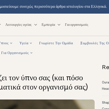
μοσιεύουμε συνεχώς περισσότερα άρθρα ιστολογίου στα Ελληνικά.
Λειτουργίες υγείας
Εμπειρία
Για οργανισμούς
Ύπνος
Υγεία
Γνωρίστε Την Ομάδα
Συμβουλές Της 
Για Οργανισμούς
Re
ει τον ύπνο σας (και πόσο
Oura
ματικά στον οργανισμό σας)
Head
Shapi