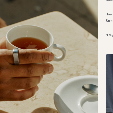
Conc
How 
Stre
“I M