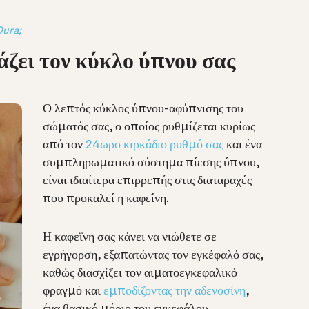
Oura;
ζει τον κύκλο ύπνου σας
Ο λεπτός κύκλος ύπνου-αφύπνισης του
σώματός σας, ο οποίος ρυθμίζεται κυρίως
από τον
24ωρο κιρκάδιο ρυθμό σας
και ένα
συμπληρωματικό σύστημα πίεσης ύπνου,
είναι ιδιαίτερα επιρρεπής στις διαταραχές
που προκαλεί η καφεΐνη.
Η καφεΐνη σας κάνει να νιώθετε σε
εγρήγορση, εξαπατώντας τον εγκέφαλό σας,
καθώς διασχίζει τον αιματοεγκεφαλικό
φραγμό και
εμποδίζοντας την αδενοσίνη
,
ένα βασικό μόριο του εγκεφάλου