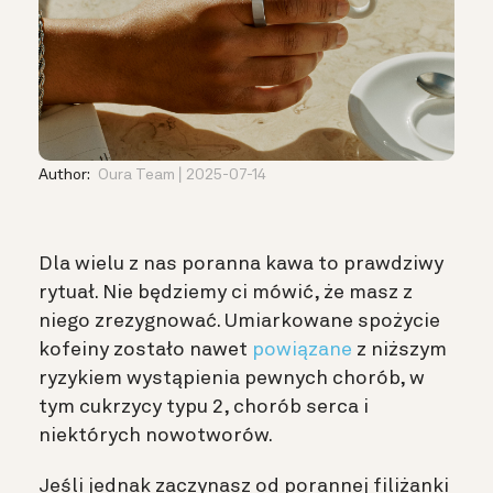
Author:
Oura Team
2025-07-14
Dla wielu z nas poranna kawa to prawdziwy
rytuał. Nie będziemy ci mówić, że masz z
niego zrezygnować. Umiarkowane spożycie
kofeiny zostało nawet
powiązane
z niższym
ryzykiem wystąpienia pewnych chorób, w
tym cukrzycy typu 2, chorób serca i
niektórych nowotworów.
Jeśli jednak zaczynasz od porannej filiżanki