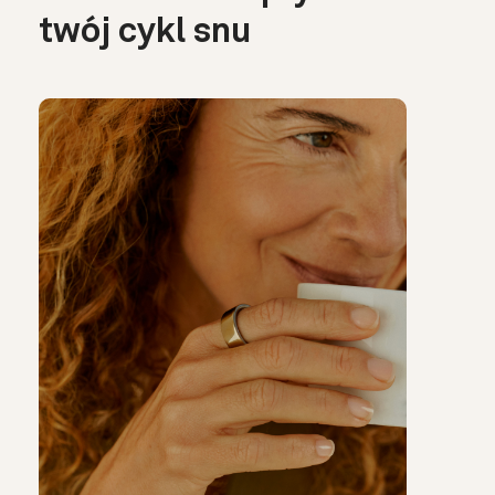
twój cykl snu