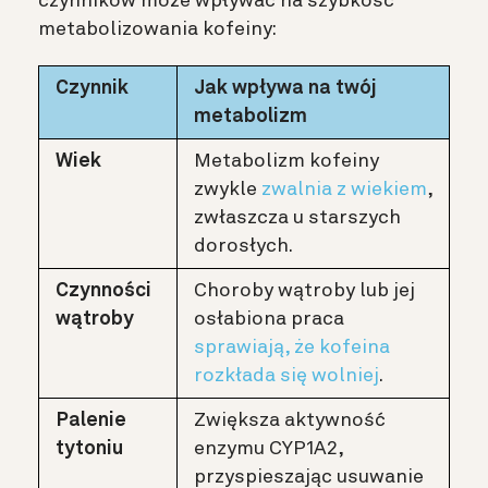
czynników może wpływać na szybkość
metabolizowania kofeiny:
Czynnik
Jak wpływa na twój
metabolizm
Wiek
Metabolizm kofeiny
zwykle
zwalnia z wiekiem
,
zwłaszcza u starszych
dorosłych.
Czynności
Choroby wątroby lub jej
wątroby
osłabiona praca
sprawiają, że kofeina
rozkłada się wolniej
.
Palenie
Zwiększa aktywność
tytoniu
enzymu CYP1A2,
przyspieszając usuwanie