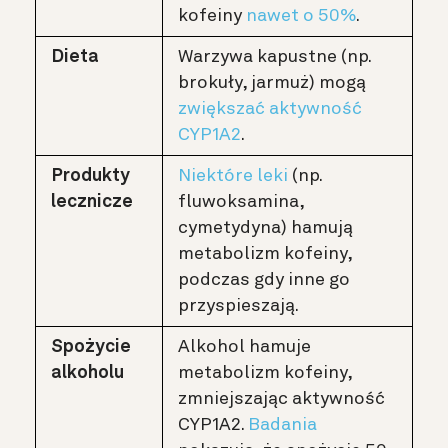
kofeiny
nawet o 50%
.
Dieta
Warzywa kapustne (np.
brokuły, jarmuż) mogą
zwiększać aktywność
CYP1A2
.
Produkty
Niektóre leki
(np.
lecznicze
fluwoksamina,
cymetydyna) hamują
metabolizm kofeiny,
podczas gdy inne go
przyspieszają.
Spożycie
Alkohol hamuje
alkoholu
metabolizm kofeiny,
zmniejszając aktywność
CYP1A2.
Badania