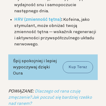
wydajność snu i samopoczucie
następnego dnia.
HRV (zmienność tętna)
:
Kofeina, jako
stymulant, może obniżać twoją
zmienność tętna — wskaźnik regeneracji
i aktywności przywspółczulnego układu
nerwowego.
Śpij spokojniej i lepiej
wypoczywaj dzięki
Kup Teraz
Oura
POWIĄZANE:
Dlaczego od rana czuję
zmęczenie? Jak poczuć się bardziej rześko
nad ranem?