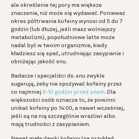
ale określenie tej pory ma większe
znaczenie, niż może się wydawać. Ponieważ
okres półtrwania kofeiny wynosi od 5 do 7
godzin (lub dłużej, jeśli masz wolniejszy
metabolizm), popołudniowe latte może
nadal być w twoim organizmie, kiedy
kładziesz się spać, utrudniając zasypianie i
obniżając jakość snu.
Badacze i specjaliści ds. snu zwykle
sugerują, żeby nie spożywać kofeiny przez
co najmniej
8-10 godzin przed snem
. Dla
większości osób oznacza to, że powinni
unikać kofeiny po 14:00, a nawet wcześniej,
jeśli są na nią szczególnie wrażliwi albo
mają trudności z zasypianiem.
Nawet małe dawki kofeiny (na przykład