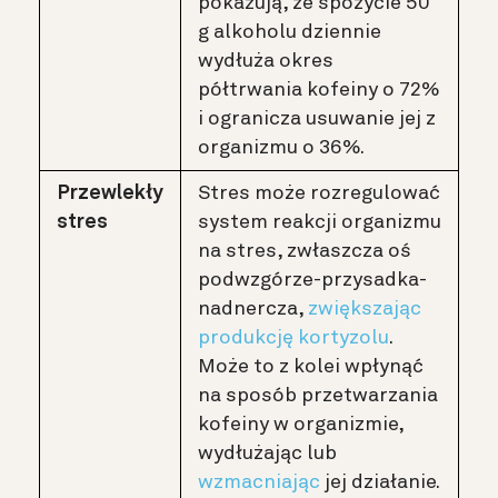
pokazują, że spożycie 50
g alkoholu dziennie
wydłuża okres
półtrwania kofeiny o 72%
i ogranicza usuwanie jej z
organizmu o 36%.
Przewlekły
Stres może rozregulować
stres
system reakcji organizmu
na stres, zwłaszcza oś
podwzgórze-przysadka-
nadnercza,
zwiększając
produkcję kortyzolu
.
Może to z kolei wpłynąć
na sposób przetwarzania
kofeiny w organizmie,
wydłużając lub
wzmacniając
jej działanie.