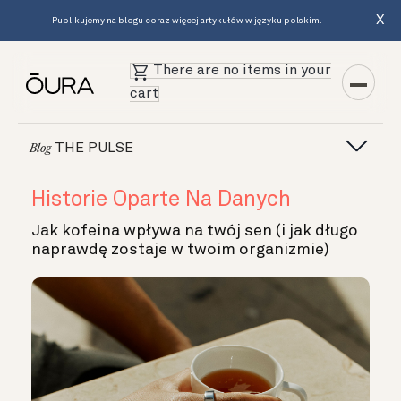
X
Publikujemy na blogu coraz więcej artykułów w języku polskim.
There are no items in your
cart
THE PULSE
Blog
Historie Oparte Na Danych
Jak kofeina wpływa na twój sen (i jak długo
naprawdę zostaje w twoim organizmie)