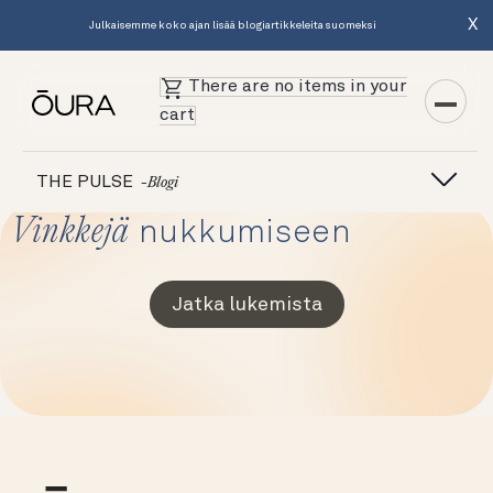
X
Julkaisemme koko ajan lisää blogiartikkeleita suomeksi
There are no items in your
cart
THE PULSE
-blogi
Vinkkejä
nukkumiseen
Jatka lukemista