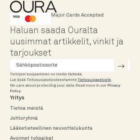
Major Cards Accepted
Instant Checkout
HSA/FSA Eligible
Affirm
Haluan saada Ouralta
uusimmat artikkelit, vinkit ja
tarjoukset
Tietojesi suojaaminen on meille tärkeää.
Lue lisää Tietosuojaselosteestamme
Tietosuojaseloste
.
We care about protecting your data.
Read more in our
Privacy
Policy
.
Yritys
Tietoa meistä
Johtoryhmä
Lääketieteellinen neuvottelukunta
Avoimet työpaikat