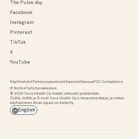
The Pulse
Blog
Facebook
Instagram
Pinterest
TikTok
X
YouTube
Käyttöehdot
Tietosuojaseloste
Saavutettavuus
FCC Compliance
IP Notice
Tietoturvakeskus
© 2026 Oura Health Oy. Kaikki oikeudet pidätetään.
ŌURA, OURA ja Ō ovat Oura Health Oy:n tavaramerkkejä, ja niiden
käyttäminen ilman lupaa on kielletty.
English