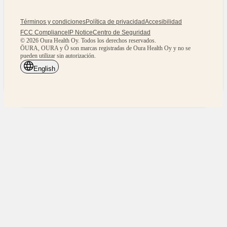
Términos y condiciones
Política de privacidad
Accesibilidad
FCC Compliance
IP Notice
Centro de Seguridad
© 2026 Oura Health Oy. Todos los derechos reservados.
ŌURA, OURA y Ō son marcas registradas de Oura Health Oy y no se
pueden utilizar sin autorización.
English