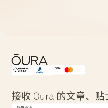
HSA/FSA Eligible
Affirm
接收 Oura 的文章、