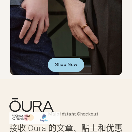
Shop Now
Instant Checkout
HSA/FSA Eligible
Affirm
接收 Oura 的文章、贴士和优惠