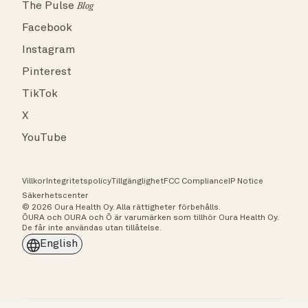
The Pulse
Blog
Facebook
Instagram
Pinterest
TikTok
X
YouTube
Villkor
Integritetspolicy
Tillgänglighet
FCC Compliance
IP Notice
Säkerhetscenter
© 2026 Oura Health Oy. Alla rättigheter förbehålls.
ŌURA och OURA och Ō är varumärken som tillhör Oura Health Oy.
De får inte användas utan tillåtelse.
English