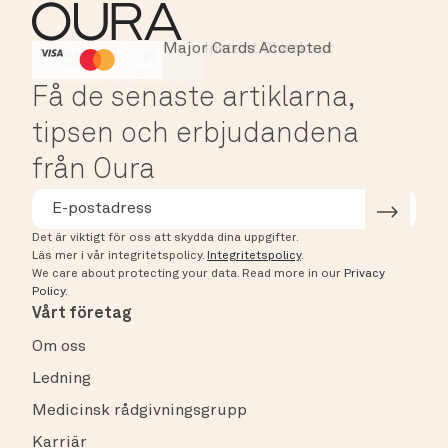
Major Cards Accepted
Instant Checkout
HSA/FSA Eligible
Affirm
Få de senaste artiklarna,
tipsen och erbjudandena
från Oura
Det är viktigt för oss att skydda dina uppgifter.
Läs mer i vår integritetspolicy.
Integritetspolicy
.
We care about protecting your data.
Read more in our
Privacy
Policy
.
Vårt företag
Om oss
Ledning
Medicinsk rådgivningsgrupp
Karriär