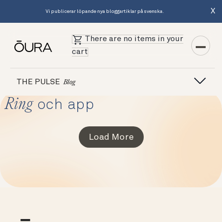
X
Vi publicerar löpande nya bloggartiklar på svenska.
There are no items in your
cart
THE PULSE
Blog
Ring
och app
Load More