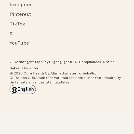
Instagram
Pinterest
TikTok
X
YouTube
Villkor
Integritetspolicy
Tillgänglighet
FCC Compliance
IP Notice
Säkerhetscenter
© 2026 Oura Health Oy. Alla rättigheter förbehålls.
ŌURA och OURA och Ō är varumärken som tillhör Oura Health Oy.
De får inte användas utan tillåtelse.
English