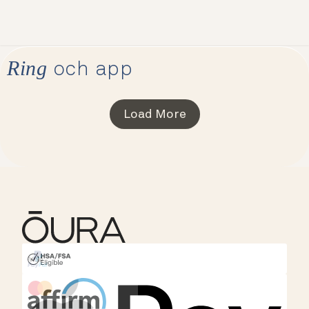
Ring
och app
Load More
HSA/FSA Eligible
Affirm