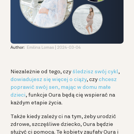
Author:
Emilina Lomas
2024-03-04
Niezależnie od tego, czy
śledzisz swój cykl
,
dowiadujesz się więcej o ciąży
, czy
chcesz
poprawić swój sen, mając w domu małe
dzieci
, funkcje Oura będą cię wspierać na
każdym etapie życia.
Także kiedy zależy ci na tym, żeby urodzić
zdrowe, szczęśliwe dziecko, Oura będzie
służyć ci pomocą. Te kobiety zaufały Oura i