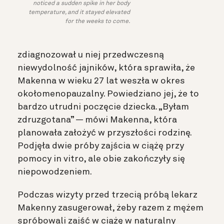
noticed a sudden spike in her body
temperature, and it stayed elevated
for the weeks to come.
zdiagnozował u niej przedwczesną
niewydolność jajników, która sprawiła, że
Makenna w wieku 27 lat weszła w okres
okołomenopauzalny. Powiedziano jej, że to
bardzo utrudni poczęcie dziecka. „Byłam
zdruzgotana” — mówi Makenna, która
planowała założyć w przyszłości rodzinę.
Podjęła dwie próby zajścia w ciążę przy
pomocy in vitro, ale obie zakończyły się
niepowodzeniem.
Podczas wizyty przed trzecią próbą lekarz
Makenny zasugerował, żeby razem z mężem
spróbowali zajść w ciążę w naturalny