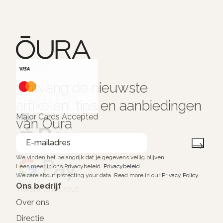
HSA/FSA Eligible
Ontvang de nieuwste
Affirm
artikelen, tips en aanbiedingen
Major Cards Accepted
van Oura
We vinden het belangrijk dat je gegevens veilig blijven.
Lees meer in ons Privacybeleid.
Privacybeleid
.
We care about protecting your data.
Read more in our
Privacy Policy
.
Ons bedrijf
Instant Checkout
Over ons
Directie