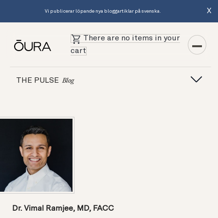
X
Vi publicerar löpande nya bloggartiklar på svenska.
There are no items in your
cart
THE PULSE
Blog
Dr. Vimal Ramjee, MD, FACC