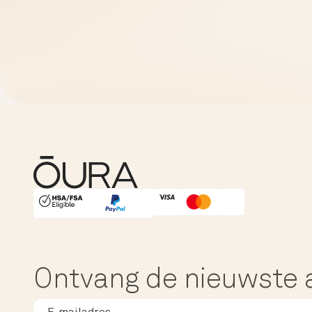
HSA/FSA Eligible
Affirm
Ontvang de nieuwste a