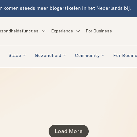
r komen steeds meer blogartikelen in het Nederlands bij.
ezondheidsfuncties
Experience
For Business
Slaap
Gezondheid
Community
For Busin
Load More