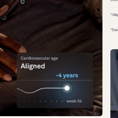
Stre
“I M
“Dat