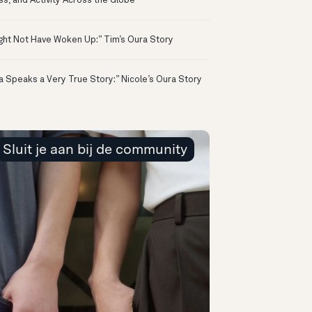
ss, and Activity Across the Globe
ight Not Have Woken Up:” Tim’s Oura Story
a Speaks a Very True Story:” Nicole’s Oura Story
Sluit je aan bij de community