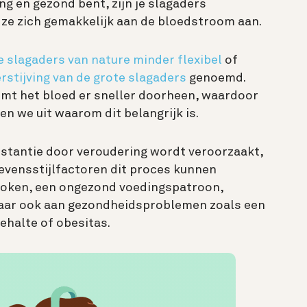
ng en gezond bent, zijn je slagaders
n ze zich gemakkelijk aan de bloedstroom aan.
e slagaders van nature minder flexibel
of
rstijving van de grote slagaders
genoemd
.
omt het bloed er sneller doorheen, waardoor
n we uit waarom dit belangrijk is.
instantie door veroudering wordt veroorzaakt,
evensstijlfactoren dit proces kunnen
 roken, een ongezond voedingspatroon,
 maar ook aan gezondheidsproblemen zoals een
ehalte of obesitas.