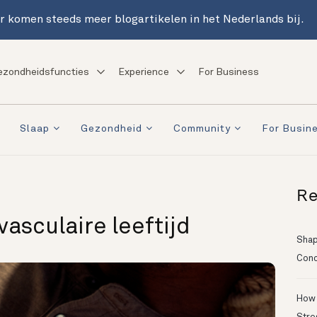
r komen steeds meer blogartikelen in het Nederlands bij.
ezondheidsfuncties
Experience
For Business
Slaap
Gezondheid
Community
For Busin
Re
vasculaire leeftijd
Shapi
Conc
How 