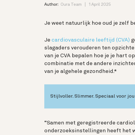
Author:
Oura Team
1 April 2025
Je weet natuurlijk hoe oud je zelf b
Je
cardiovasculaire leeftijd (CVA)
g
slagaders verouderen ten opzichte v
van je CVA bepalen hoe je je hart o
combinatie met de andere inzichte
van je algehele gezondheid.*
Stijlvoller. Slimmer. Speciaal voor jou
“Samen met geregistreerde cardio
onderzoeksinstellingen heeft het