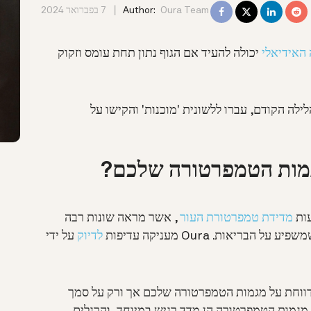
Oura Team
Author:
7 בפברואר 2024
האידיאלי
יכולה להעיד אם הגוף נתון תחת עומס וזקוק
ה הקודם, עברו ללשונית 'מוכנות' והקישו על
מדידת טמפרטורת העור
, אשר מראה שונות רבה
שמשפיע על הבריאות.
Oura מעניקה עדיפות
לדיוק
על ידי
לספק לכם תובנות משמעותיות, Oura מדווחת על מגמות הטמפרטורה שלכם אך ורק על סמך
גמות הטמפרטורה הן מדד רגיש במיוחד, והרגלים