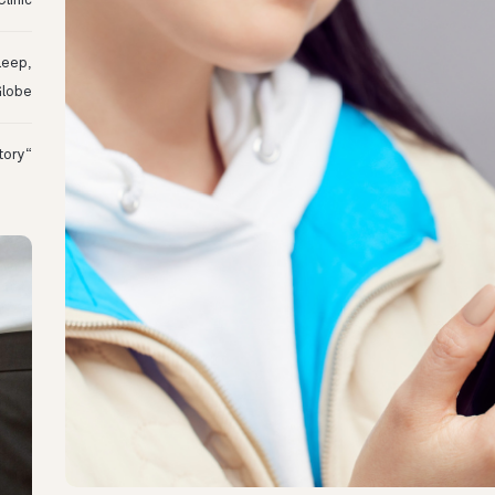
linic
leep,
Globe
“I Might Not Have Woken Up:” Tim’s Oura Story