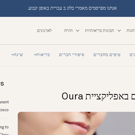
אנחנו מפרסמים מאמרי בלוג ב עברית באופן קבוע.
חנות
תכונות בריאותיות
חוויה
לארגונים
ים
טיפים מחברים
סיפורי חברים
בריאות
שינה
ה
ts
פליקציית Oura
anent
cisco
ing to