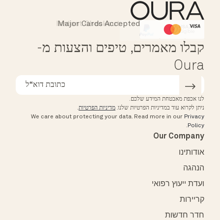
Instant Checkout
Major Cards Accepted
Affirm
HSA/FSA Eligible
קבלו מאמרים, טיפים והצעות מ-
Oura
לנו אכפת מאבטחת המידע שלכם.
ניתן לקרוא עוד במדיניות הפרטיות שלנו.
מדיניות הפרטיות
.
We care about protecting your data.
Read more in our
Privacy
.
Policy
Our Company
אודותינו
הנהגה
ועדת ייעוץ רפואי
קריירות
חדר חדשות