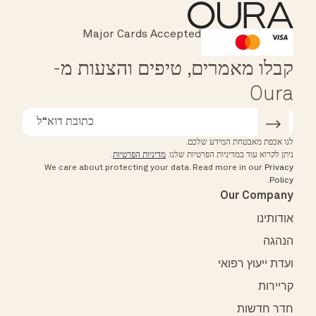
Instant Checkout
Major Cards Accepted
Affirm
HSA/FSA Eligible
קבלו מאמרים, טיפים והצעות מ-
Oura
לנו אכפת מאבטחת המידע שלכם.
ניתן לקרוא עוד במדיניות הפרטיות שלנו.
מדיניות הפרטיות
.
We care about protecting your data.
Read more in our
Privacy
.
Policy
Our Company
אודותינו
הנהגה
ועדת ייעוץ רפואי
קריירות
חדר חדשות