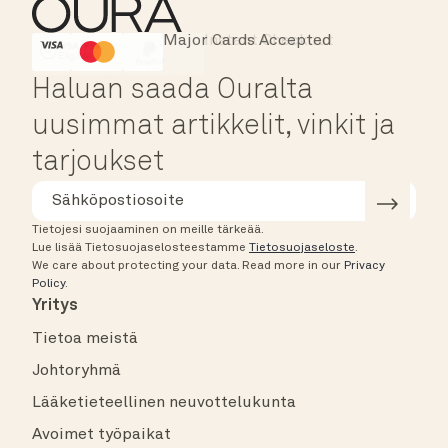
Major Cards Accepted
Instant Checkout
HSA/FSA Eligible
Affirm
Haluan saada Ouralta
uusimmat artikkelit, vinkit ja
tarjoukset
Tietojesi suojaaminen on meille tärkeää.
Lue lisää Tietosuojaselosteestamme
Tietosuojaseloste
.
We care about protecting your data.
Read more in our
Privacy
Policy
.
Yritys
Tietoa meistä
Johtoryhmä
Lääketieteellinen neuvottelukunta
Avoimet työpaikat