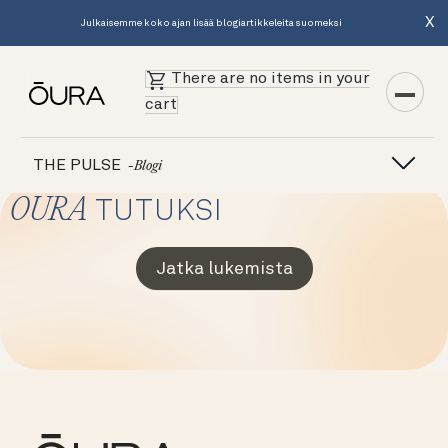
X
Julkaisemme koko ajan lisää blogiartikkeleita suomeksi
There are no items in your
cart
THE PULSE
-blogi
OURA
TUTUKSI
Jatka lukemista