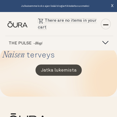
X
Julkaisemme koko ajan lisää blogiartikkeleita suomeksi
There are no items in your
cart
THE PULSE
-blogi
Naisen
terveys
Jatka lukemista