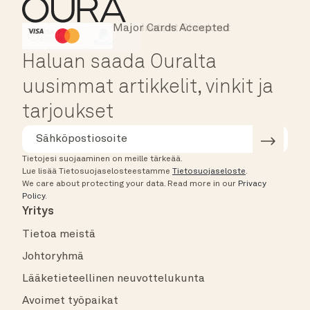
Major Cards Accepted
Instant Checkout
HSA/FSA Eligible
Affirm
Haluan saada Ouralta
uusimmat artikkelit, vinkit ja
tarjoukset
Tietojesi suojaaminen on meille tärkeää.
Lue lisää Tietosuojaselosteestamme
Tietosuojaseloste
.
We care about protecting your data.
Read more in our
Privacy
Policy
.
Yritys
Tietoa meistä
Johtoryhmä
Lääketieteellinen neuvottelukunta
Avoimet työpaikat