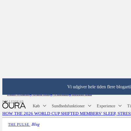
Featured Articles
Vi udgiver hele tiden flere blogart
FÆLLESSKAB
Køb
Sundhedsfunktioner
Experience
Ti
HOW THE 2026 WORLD CUP SHIFTED MEMBERS’ SLEEP, STRES
THE PULSE
Blog
Locke Hughes
22. juli 2026