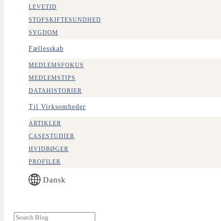
LEVETID
STOFSKIFTESUNDHED
SYGDOM
Fællesskab
MEDLEMSFOKUS
MEDLEMSTIPS
DATAHISTORIER
Til Virksomheder
FÆLLESSKAB
ARTIKLER
“DATA SPEAKS A VERY TRUE STORY:” NICOLE’S OURA STORY
CASESTUDIER
HVIDBØGER
Locke Hughes
21. juli 2026
PROFILER
Dansk