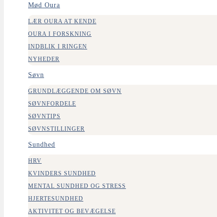
Mød Oura
LÆR OURA AT KENDE
OURA I FORSKNING
INDBLIK I RINGEN
NYHEDER
Søvn
GRUNDLÆGGENDE OM SØVN
SØVNFORDELE
SØVNTIPS
SØVNSTILLINGER
FÆLLESSKAB
Sundhed
“I MIGHT NOT HAVE WOKEN UP:” TIM’S OURA STORY
HRV
KVINDERS SUNDHED
Locke Hughes
21. juli 2026
MENTAL SUNDHED OG STRESS
HJERTESUNDHED
AKTIVITET OG BEVÆGELSE