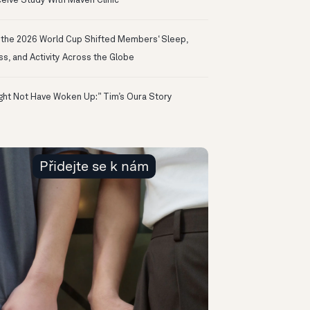
eive Study With Maven Clinic
the 2026 World Cup Shifted Members‘ Sleep,
ss, and Activity Across the Globe
ight Not Have Woken Up:” Tim’s Oura Story
Přidejte se k nám