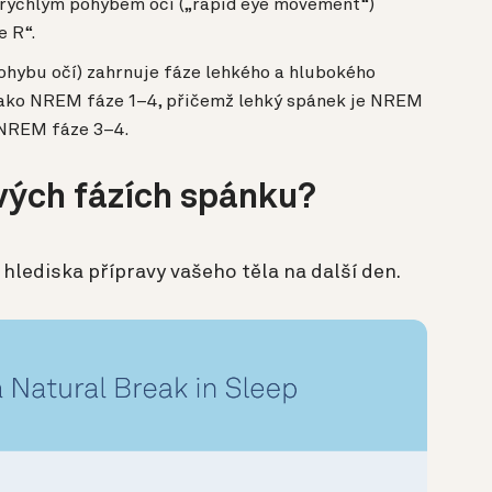
 rychlým pohybem očí („rapid eye movement“)
e R“.
ohybu očí) zahrnuje fáze lehkého a hlubokého
jako NREM fáze 1–4, přičemž lehký spánek je NREM
 NREM fáze 3–4.
ivých fázích spánku?
 hlediska přípravy vašeho těla na další den.