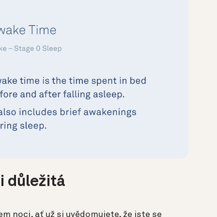
i důležitá
 noci, ať už si uvědomujete, že jste se