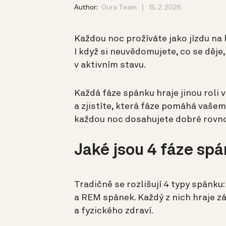
Author:
Oura Team
15. 2. 2026
Každou noc prožíváte jako jízdu na
I když si neuvědomujete, co se děje,
v aktivním stavu.
Každá fáze spánku hraje jinou roli v 
a zjistíte, která fáze pomáhá vašem
každou noc dosahujete dobré rovno
Jaké jsou 4 fáze sp
Tradičně se rozlišují 4 typy spánku
a REM spánek. Každý z nich hraje z
a fyzického zdraví.