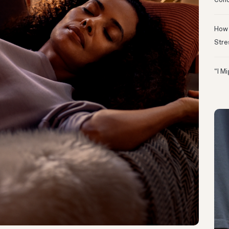
Conc
How 
Stre
“I M