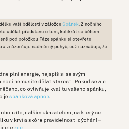
 délku vaší bdělosti v záložce
Spánek
. Z nočního
te udělat představu o tom, kolikrát se během
ěsně pod položkou Fáze spánku si otevřete
čára znázorňuje nadměrný pohyb, což naznačuje, že
dne plní energie, nejspíš si se svým
oci nemusíte dělat starosti. Pokud se ale
něčeho, co ovlivňuje kvalitu vašeho spánku,
o je
spánková apnoe
.
obouzíte, dalším ukazatelem, na který se
íku v krvi a skóre pravidelnosti dýchání –
ajdete
zde
.