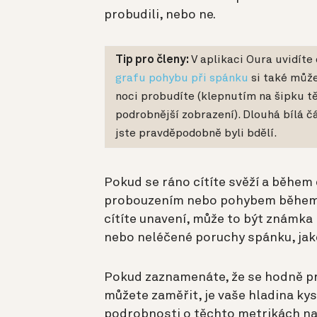
probudili, nebo ne.
Tip pro členy:
V aplikaci Oura uvidíte
grafu pohybu při spánku
si také může
noci probudíte (klepnutím na šipku t
podrobnější zobrazení). Dlouhá bílá 
jste pravděpodobně byli bdělí.
Pokud se ráno cítíte svěží a během 
probouzením nebo pohybem během n
cítíte unavení, může to být známka 
nebo neléčené poruchy spánku, jak
Pokud zaznamenáte, že se hodně pr
můžete zaměřit, je vaše hladina kysl
podrobnosti o těchto metrikách n