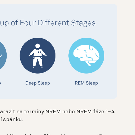
narazit na termíny NREM nebo NREM fáze 1–4.
í spánku.