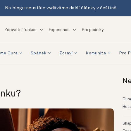
Na blogu neustále vydáváme další články v češtině.
Zdravotní funkce
Experience
Pro podniky
eme Oura
Spánek
Zdraví
Komunita
Pro P
Ne
ánku?
Oura
Head
Shapi