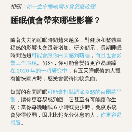
相關：
你一生中睡眠需求會怎麼改變
睡眠債會帶來哪些影響？
隨著失去的睡眠時間越來越多，對健康和整體幸
福感的影響也會跟著增加。研究顯示，長期睡眠
時間過短
可能會讓你白天感到嗜睡
，
而且也會影
響工作表現
。另外，你可能會變得更容易煩躁：
在 2020 年的一項研究中
，有五天睡眠債的人觀
看愉快圖片時，感受會變得比較負面。
短暫的夜間睡眠
可能會打亂調節食慾的荷爾蒙平
衡
，讓你更容易感到餓。它甚至有可能讓你生
病：當你每晚睡眠 6 小時或更少時，免疫系統
會變得較弱，因此比起充分休息的人，
你更容易
感冒
。