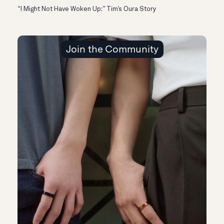
“I Might Not Have Woken Up:” Tim’s Oura Story
Join the Community