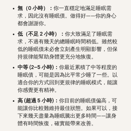
無（0 小時）：
你一直穩定地滿足睡眠需
求，因此沒有睡眠債。做得好——你的身心
都會謝謝你。
低（不足 2 小時）：
你大致滿足了睡眠需
求，不過有幾天的總睡眠時間稍低。雖然較
低的睡眠債未必會立刻產生明顯影響，但保
持規律能幫助身體更充分地恢復。
中等 (2–5 小時)：
你最近累積了中等程度的
睡眠債，可能是因為比平常少睡了一些。以
適合你的方式回到更規律的睡眠模式，能讓
你感覺更有精神。
高 (超過 5 小時)：
你目前的睡眠債偏高，可
能讓你比較難維持最佳狀態。如果可以，接
下來幾天盡量為睡眠騰出更多時間——讓身
體有時間恢復，確實能帶來改善。