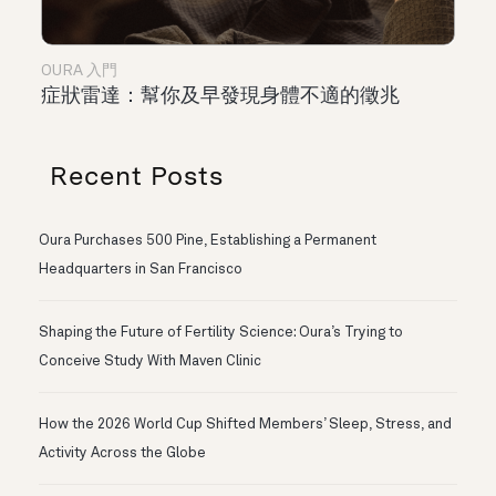
OURA 入門
症狀雷達：幫你及早發現身體不適的徵兆
Recent Posts
Oura Purchases 500 Pine, Establishing a Permanent
Headquarters in San Francisco
Shaping the Future of Fertility Science: Oura’s Trying to
Conceive Study With Maven Clinic
How the 2026 World Cup Shifted Members’ Sleep, Stress, and
Activity Across the Globe