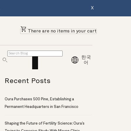
.
X
There are no items in your cart
한국
어
Recent Posts
Oura Purchases 500 Pine, Establishing a
Permanent Headquarters in San Francisco
Shaping the Future of Fertility Science: Oura’s