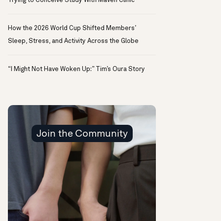
Trying to Conceive Study With Maven Clinic
How the 2026 World Cup Shifted Members’
Sleep, Stress, and Activity Across the Globe
“I Might Not Have Woken Up:” Tim’s Oura Story
Join the Community