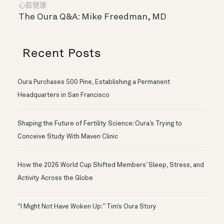
心脏健康
The Oura Q&A: Mike Freedman, MD
Recent Posts
Oura Purchases 500 Pine, Establishing a Permanent
Headquarters in San Francisco
Shaping the Future of Fertility Science: Oura’s Trying to
Conceive Study With Maven Clinic
How the 2026 World Cup Shifted Members’ Sleep, Stress, and
Activity Across the Globe
“I Might Not Have Woken Up:” Tim’s Oura Story