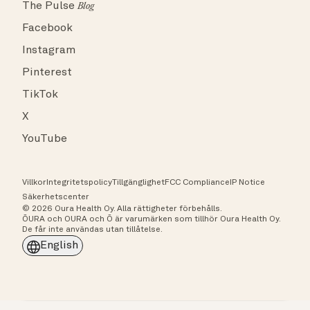
The Pulse
Blog
Facebook
Instagram
Pinterest
TikTok
X
YouTube
Villkor
Integritetspolicy
Tillgänglighet
FCC Compliance
IP Notice
Säkerhetscenter
© 2026 Oura Health Oy. Alla rättigheter förbehålls.
ŌURA och OURA och Ō är varumärken som tillhör Oura Health Oy.
De får inte användas utan tillåtelse.
English