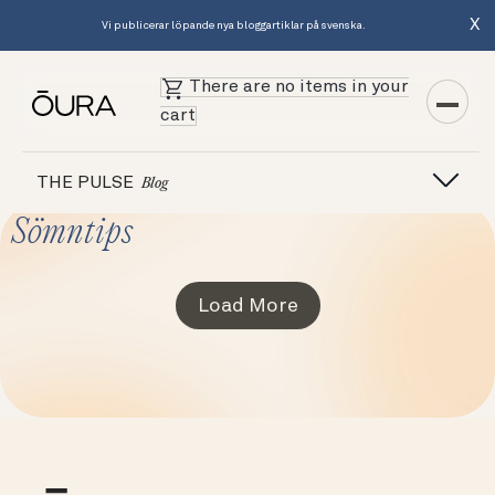
X
Vi publicerar löpande nya bloggartiklar på svenska.
There are no items in your
cart
THE PULSE
Blog
Sömntips
Load More