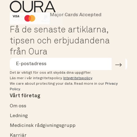
Major Cards Accepted
Instant Checkout
HSA/FSA Eligible
Affirm
Få de senaste artiklarna,
tipsen och erbjudandena
från Oura
Det är viktigt för oss att skydda dina uppgifter.
Läs mer i vår integritetspolicy.
Integritetspolicy
.
We care about protecting your data.
Read more in our
Privacy
Policy
.
Vårt företag
Om oss
Ledning
Medicinsk rådgivningsgrupp
Karriär