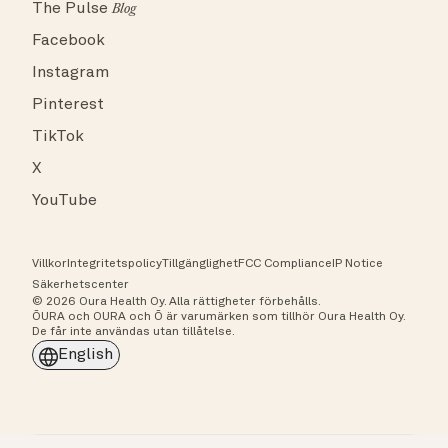
The Pulse
Blog
Facebook
Instagram
Pinterest
TikTok
X
YouTube
Villkor
Integritetspolicy
Tillgänglighet
FCC Compliance
IP Notice
Säkerhetscenter
© 2026 Oura Health Oy. Alla rättigheter förbehålls.
ŌURA och OURA och Ō är varumärken som tillhör Oura Health Oy.
De får inte användas utan tillåtelse.
English