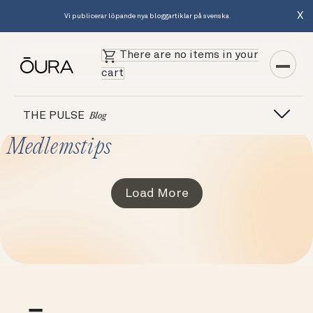
X
Vi publicerar löpande nya bloggartiklar på svenska.
There are no items in your
cart
THE PULSE
Blog
Medlemstips
Load More