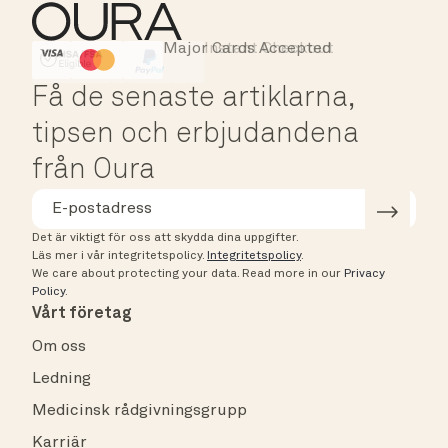
Major Cards Accepted
Instant Checkout
HSA/FSA Eligible
Affirm
Få de senaste artiklarna,
tipsen och erbjudandena
från Oura
Det är viktigt för oss att skydda dina uppgifter.
Läs mer i vår integritetspolicy.
Integritetspolicy
.
We care about protecting your data.
Read more in our
Privacy
Policy
.
Vårt företag
Om oss
Ledning
Medicinsk rådgivningsgrupp
Karriär