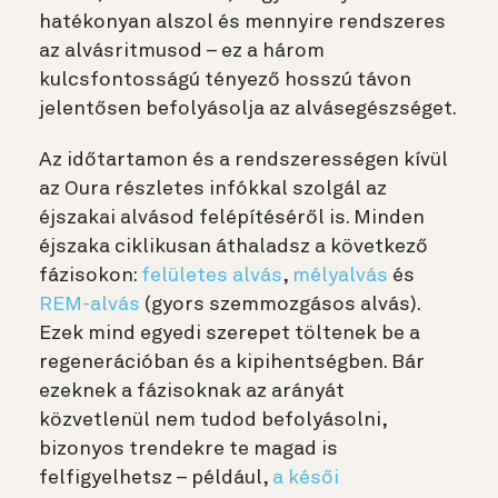
hatékonyan alszol és mennyire rendszeres
az alvásritmusod – ez a három
kulcsfontosságú tényező hosszú távon
jelentősen befolyásolja az alvásegészséget.
Az időtartamon és a rendszerességen kívül
az Oura részletes infókkal szolgál az
éjszakai alvásod felépítéséről is. Minden
éjszaka ciklikusan áthaladsz a következő
fázisokon:
felületes alvás
,
mélyalvás
és
REM-alvás
(gyors szemmozgásos alvás).
Ezek mind egyedi szerepet töltenek be a
regenerációban és a kipihentségben. Bár
ezeknek a fázisoknak az arányát
közvetlenül nem tudod befolyásolni,
bizonyos trendekre te magad is
felfigyelhetsz – például,
a késői