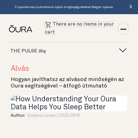
X
Folyamatosan publikálunk újabb blogbejegyzéseket Magyar nyelven.
There are no items in your
cart
THE PULSE
Blog
Alvás
Hogyan javíthatsz az alvásod minőségén az
Oura segítségével – átfogó útmutató
Author:
Emilina Lomas
2025.09.18.