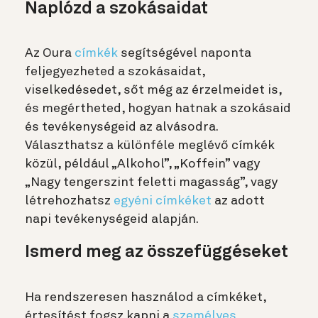
Naplózd a szokásaidat
Az Oura
címkék
segítségével naponta
feljegyezheted a szokásaidat,
viselkedésedet, sőt még az érzelmeidet is,
és megértheted, hogyan hatnak a szokásaid
és tevékenységeid az alvásodra.
Választhatsz a különféle meglévő címkék
közül, például „Alkohol”, „Koffein” vagy
„Nagy tengerszint feletti magasság”, vagy
létrehozhatsz
egyéni címkéket
az adott
napi tevékenységeid alapján.
Ismerd meg az összefüggéseket
Ha rendszeresen használod a címkéket,
értesítést fogsz kapni a
személyes