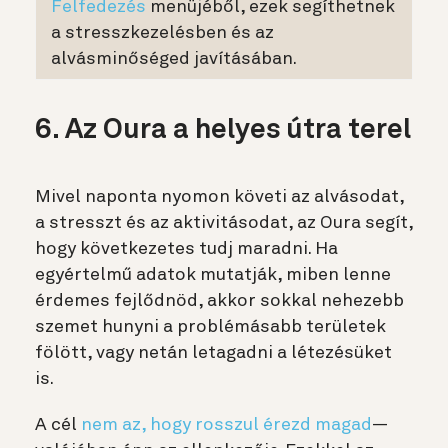
Felfedezés
menüjéből, ezek segíthetnek
a stresszkezelésben és az
alvásminőséged javításában.
6. Az Oura a helyes útra terel
Mivel naponta nyomon követi az alvásodat,
a stresszt és az aktivitásodat, az Oura segít,
hogy következetes tudj maradni. Ha
egyértelmű adatok mutatják, miben lenne
érdemes fejlődnöd, akkor sokkal nehezebb
szemet hunyni a problémásabb területek
fölött, vagy netán letagadni a létezésüket
is.
A cél
nem az, hogy rosszul érezd magad
—