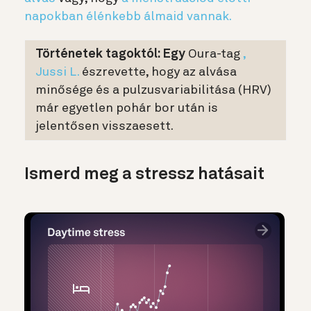
napokban élénkebb álmaid vannak.
Történetek tagoktól: Egy
Oura-tag
,
Jussi L.
észrevette, hogy az alvása
minősége és a pulzusvariabilitása (HRV)
már egyetlen pohár bor után is
jelentősen visszaesett.
Ismerd meg a stressz hatásait