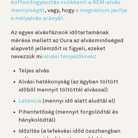
koffeinfogyasztás csökkenti a REM-alvás
mennyiségét
, vagy, hogy
a magnézium javítja
a mélyalvás arányát.
Az egyes alvásfázisok időtartamának
mérése mellett az Oura az alvásminőséged
alapvető jellemzőit is figyeli, ezeket
nevezzük mi
alvási tényezőknek
:
Teljes alvás
Alvási hatékonyság (az ágyban töltött
időből mennyit töltöttél alvással)
Latencia
(mennyi idő alatt aludtál el)
Pihentetőség (mennyit forgolódtál és
hánykolódtál)
Időzítés (a lefekvési időd összhangban