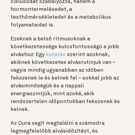
ciklusodat szabályozza, hanem a
hormontermelésedet, a
testhőmérsékletedet és a metabolikus
folyamataidat is.
Ezeknek a belső ritmusoknak a
következetessége kulcsfontosságú a jobb
alváshoz: Egy
kutatás
szerint azoknak,
akiknek következetes alvásrutinjuk van –
vagyis mindig ugyanabban az időben
fekszenek le és kelnek fel – sokkal jobb az
alvásminőségük és a nappali
energiaszintjük, mint azoké, akik
rendszertelen időpontokban fekszenek és
kelnek.
Az Oura segít megtalálni a számodra
legmegfelelőbb alvásidőzítést, és