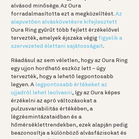
alvásod minősége. Az Oura
forradalmasította ezt a megközelítést.
Az
alapvetően alváskövetésre kifejlesztett
Oura Ring gyűrűt több fejlett érzékelővel
tervezték, amelyek éjszaka végig
figyelik a
szervezeted élettani sajátosságait
.
Ráadásul az sem véletlen, hogy az Oura Ring
egy ujjon hordható eszköz lett – úgy
tervezték, hogy a lehető legpontosabb
legyen. A
legpontosabb értékeket az
ujjadról lehet leolvasni
, így az Oura képes
érzékelni az apró változásokat a
pulzusvariabilitás értékében, a
légzésmintázataidban és a
hőmérséklettrendekben, ezek alapján pedig
beazonosítja a különböző alvásfázisokat és