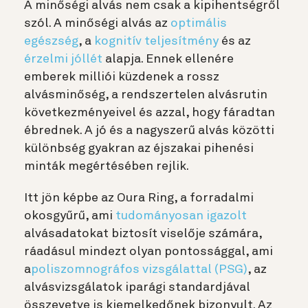
A minőségi alvás nem csak a kipihentségről
szól. A minőségi alvás az
optimális
egészség
, a
kognitív teljesítmény
és az
érzelmi jóllét
alapja. Ennek ellenére
emberek milliói küzdenek a rossz
alvásminőség, a rendszertelen alvásrutin
következményeivel és azzal, hogy fáradtan
ébrednek. A jó és a nagyszerű alvás közötti
különbség gyakran az éjszakai pihenési
minták megértésében rejlik.
Itt jön képbe az Oura Ring, a forradalmi
okosgyűrű, ami
tudományosan igazolt
alvásadatokat biztosít viselője számára,
ráadásul mindezt olyan pontossággal, ami
a
poliszomnográfos vizsgálattal (PSG)
, az
alvásvizsgálatok iparági standardjával
összevetve is kiemelkedőnek bizonyult. Az