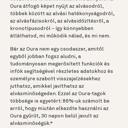
Oura átfogó képet nyújt az alvásodról,
többek között az alvási hatékonyságodról,
az alvásfázisokról, az alvásidőzítésről, a
kronotípusodról – így könnyebben
átláthatod, mi működik nálad, és mi nem.
Bár az Oura nem egy csodaszer, amitől
egyből jobban fogsz aludni, a
tudományosan megerősített funkciók és
infók segítségével részletes adatokhoz és
személyre szabott visszajelzésekhez
juthatsz, amikkel javíthatsz az
alvásminőségeden. Ezzel az Oura-tagok
többsége is egyetért: 86%-uk számolt be
arról, hogy miután elkezdte használni az
Oura gyűrűt, 30 napon belül javult az
alvásminőségük.*