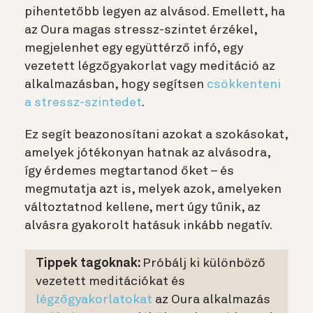
pihentetőbb legyen az alvásod. Emellett, ha
az Oura magas stressz-szintet érzékel,
megjelenhet egy együttérző infó, egy
vezetett légzőgyakorlat vagy meditáció az
alkalmazásban, hogy segítsen
csökkenteni
a stressz-szintedet
.
Ez segít beazonosítani azokat a szokásokat,
amelyek jótékonyan hatnak az alvásodra,
így érdemes megtartanod őket – és
megmutatja azt is, melyek azok, amelyeken
változtatnod kellene, mert úgy tűnik, az
alvásra gyakorolt hatásuk inkább negatív.
Tippek tagoknak:
Próbálj ki különböző
vezetett meditációkat és
légzőgyakorlatokat
az Oura alkalmazás