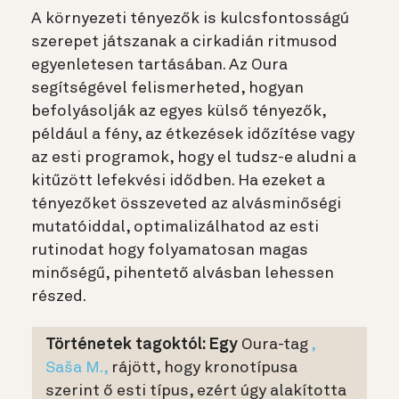
A környezeti tényezők is kulcsfontosságú
szerepet játszanak a cirkadián ritmusod
egyenletesen tartásában. Az Oura
segítségével felismerheted, hogyan
befolyásolják az egyes külső tényezők,
például a fény, az étkezések időzítése vagy
az esti programok, hogy el tudsz-e aludni a
kitűzött lefekvési idődben. Ha ezeket a
tényezőket összeveted az alvásminőségi
mutatóiddal, optimalizálhatod az esti
rutinodat hogy folyamatosan magas
minőségű, pihentető alvásban lehessen
részed.
Történetek tagoktól: Egy
Oura-tag
,
Saša M.,
rájött, hogy kronotípusa
szerint ő esti típus, ezért úgy alakította