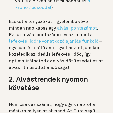
volt-e a cirkadián ritmusoddal és
a
kronotípusoddal
)
Ezeket a tényezőket figyelembe véve
minden nap kapsz egy
alvási pontszámot
.
Ezt az alvási pontszámot veszi alapul a
lefekvési időre vonatkozó ajánlás funkció
—
egy napi értesítő ami figyelmeztet, amikor
közeledik az ideális lefekvési időd, így
optimalizálhatod az alvásidőzítésedet és az
alvásritmusod állandóságát.
2. Alvástrendek nyomon
követése
Nem csak az számít, hogy egyik napról a
másikra milyen az alvásod. Az Oura segít