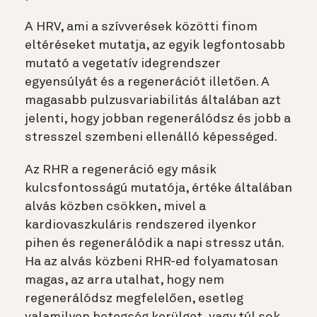
A HRV, ami a szívverések közötti finom
eltéréseket mutatja, az egyik legfontosabb
mutató a vegetatív idegrendszer
egyensúlyát és a regenerációt illetően. A
magasabb pulzusvariabilitás általában azt
jelenti, hogy jobban regenerálódsz és jobb a
stresszel szembeni ellenálló képességed.
Az RHR a regeneráció egy másik
kulcsfontosságú mutatója, értéke általában
alvás közben csökken, mivel a
kardiovaszkuláris rendszered ilyenkor
pihen és regenerálódik a napi stressz után.
Ha az alvás közbeni RHR-ed folyamatosan
magas, az arra utalhat, hogy nem
regenerálódsz megfelelően, esetleg
valamilyen betegség kerülget, vagy túl sok