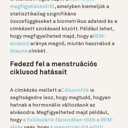
megfigyeléseidről
, amelyben kiemeljük a
statisztikailag szignifikáns
összefüggéseket a biometrikus adataid és a
címkézett szokásaid között. Például lehet,
hogy megfigyelheted majd, hogy a
REM-
alvásod
aránya megnő, miután használod a
Szauna
címkét.
Fedezd fel a menstruációs
ciklusod hatásait
A címkézés mellett a
Ciklusinfók
is
segítségedre lesz, hogy megtudd, hogyan
hatnak a hormonális változások az
alvásodra. Megfigyelheted majd például,
hogy
a follikuláris fázisodban több a REM-
alvás
vagy, hogy
a menstruációd előtti