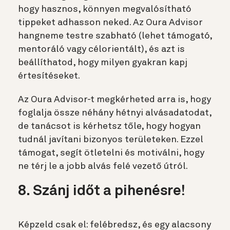
hogy hasznos, könnyen megvalósítható
tippeket adhasson neked. Az Oura Advisor
hangneme testre szabható (lehet támogató,
mentoráló vagy célorientált), és azt is
beállíthatod, hogy milyen gyakran kapj
értesítéseket.
Az Oura Advisor-t megkérheted arra is, hogy
foglalja össze néhány hétnyi alvásadatodat,
de tanácsot is kérhetsz tőle, hogy hogyan
tudnál javítani bizonyos területeken. Ezzel
támogat, segít ötletelni és motiválni, hogy
ne térj le a jobb alvás felé vezető útról.
8. Szánj időt a pihenésre!
Képzeld csak el: felébredsz, és egy alacsony