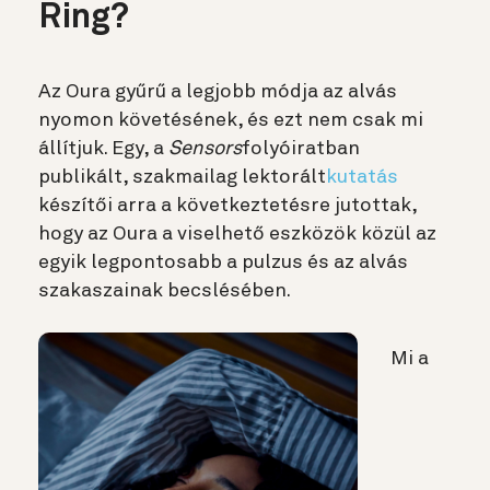
Ring?
Az Oura gyűrű a legjobb módja az alvás
nyomon követésének, és ezt nem csak mi
állítjuk. Egy, a
Sensors
folyóiratban
publikált, szakmailag lektorált
kutatás
készítői arra a következtetésre jutottak,
hogy az Oura a viselhető eszközök közül az
egyik legpontosabb a pulzus és az alvás
szakaszainak becslésében.
Mi a