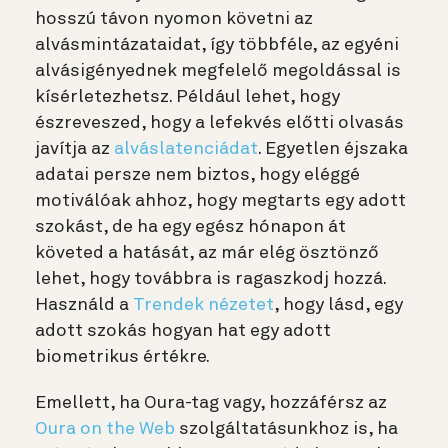
hosszú távon nyomon követni az
alvásmintázataidat, így többféle, az egyéni
alvásigényednek megfelelő megoldással is
kísérletezhetsz. Például lehet, hogy
észreveszed, hogy a lefekvés előtti olvasás
javítja az
alváslatenciádat
. Egyetlen éjszaka
adatai persze nem biztos, hogy eléggé
motiválóak ahhoz, hogy megtarts egy adott
szokást, de ha egy egész hónapon át
követed a hatását, az már elég ösztönző
lehet, hogy továbbra is ragaszkodj hozzá.
Használd a
Trendek nézetet
, hogy lásd, egy
adott szokás hogyan hat egy adott
biometrikus értékre.
Emellett, ha Oura-tag vagy, hozzáférsz az
Oura on the Web
szolgáltatásunkhoz is, ha