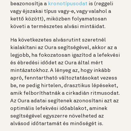
beazonosítja a
kronotípusodat
is (reggeli
vagy éjszakai típus vagy-e, vagy valahol a
kettő között), miközben folyamatosan
követi a természetes alvási mintáidat.
Ha következetes alvásrutint szeretnél
kialakítani az Oura segítségével, akkor az a
legjobb, ha fokozatosan igazítod a lefekvési
és ébredési idődet az Oura által mért
mintázatokhoz. A lényeg az, hogy inkább
apró, fenntartható változtatásokat vezess
be, ne pedig hirtelen, drasztikus lépéseket,
amik felboríthatnák a cirkadián ritmusodat.
Az Oura adatai segítenek azonosítani azt az
optimális lefekvési időablakot, aminek
segítségével egyszerre növelheted az
alvásod időtartamát és minőségét is.