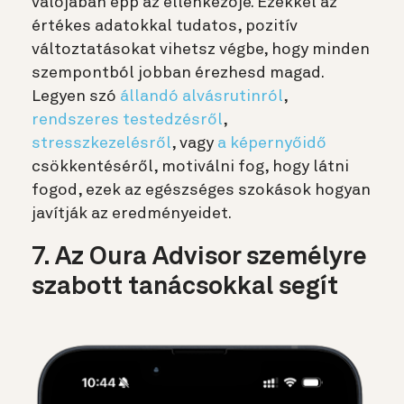
valójában épp az ellenkezője. Ezekkel az
értékes adatokkal tudatos, pozitív
változtatásokat vihetsz végbe, hogy minden
szempontból jobban érezhesd magad.
Legyen szó
állandó alvásrutinról
,
rendszeres testedzésről
,
stresszkezelésről
, vagy
a képernyőidő
csökkentéséről, motiválni fog, hogy látni
fogod, ezek az egészséges szokások hogyan
javítják az eredményeidet.
7. Az Oura Advisor személyre
szabott tanácsokkal segít