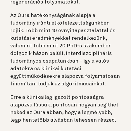
regenerációs folyamatokat.
Az Oura hatékonyságának alapja a
tudomány iránti elkötelezettségünkben
rejlik. Több mint 10 évnyi tapasztalattal és
kutatási eredményekkel rendelkezünk,
valamint több mint 20 PhD-s szakember
dolgozik házon belüli, interdiszciplináris
tudományos csapatunkban – így a valós
adatokra és klinikai kutatási
együttműködésekre alapozva folyamatosan
finomítani tudjuk az algoritmusainkat.
Erre a klinikailag igazolt pontosságra
alapozva lássuk, pontosan hogyan segíthet
neked az Oura abban, hogy a legmélyebb,
legpihentetőbb alvásban lehessen részed.