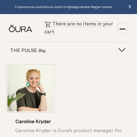
X
Folyamatosan publikálunk újabb blogbejegyzéseket Magyar nyelven.
There are no items in your
cart
THE PULSE
Blog
Caroline Kryder
Caroline Kryder is Oura’s product manager for