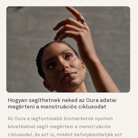
Hogyan segíthetnek neked az Oura adatai
megérteni a menstruációs ciklusodat
Az Oura a legfontosabb biomarkerek nyomon
követésével segít megérteni a menstruációs
ciklusodat, és azt is, miként befolyásolhatják azt