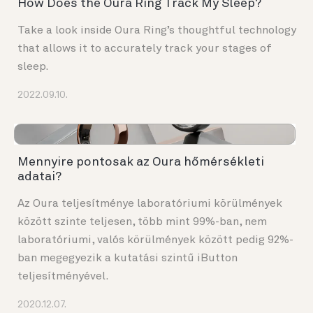
How Does the Oura Ring Track My Sleep?
Take a look inside Oura Ring’s thoughtful technology
that allows it to accurately track your stages of
sleep.
2022.09.10.
Mennyire pontosak az Oura hőmérsékleti
adatai?
Az Oura teljesítménye laboratóriumi körülmények
között szinte teljesen, több mint 99%-ban, nem
laboratóriumi, valós körülmények között pedig 92%-
ban megegyezik a kutatási szintű iButton
teljesítményével.
2020.12.07.