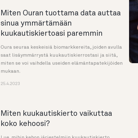
Miten Ouran tuottama data auttaa
sinua ymmärtämään
kuukautiskiertoasi paremmin
Oura seuraa keskeisiä biomarkkereita, joiden avulla
saat lisäymmärrystä kuukautiskierrostasi ja siitä,
miten se voi vaihdella useiden elämäntapatekijöiden
mukaan.
25.4.2023
Miten kuukautiskierto vaikuttaa
koko kehoosi?
Lue, mihin kehon järjestelmiin kuukautiskierto