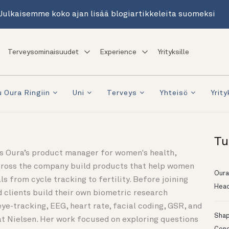
Julkaisemme koko ajan lisää blogiartikkeleita suomeksi
Terveysominaisuudet
Experience
Yrityksille
 Oura Ringiin
Uni
Terveys
Yhteisö
Yrity
Tu
is Oura’s product manager for women's health,
cross the company build products that help women
Oura
ls from cycle tracking to fertility. Before joining
Head
 clients build their own biometric research
ye-tracking, EEG, heart rate, facial coding, GSR, and
Shapi
 at Nielsen. Her work focused on exploring questions