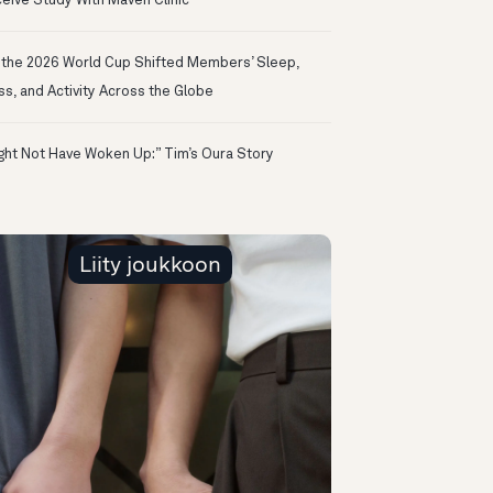
eive Study With Maven Clinic
the 2026 World Cup Shifted Members’ Sleep,
ss, and Activity Across the Globe
ight Not Have Woken Up:” Tim’s Oura Story
Liity joukkoon