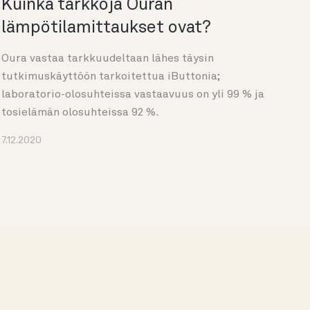
Kuinka tarkkoja Ouran
lämpötilamittaukset ovat?
Oura vastaa tarkkuudeltaan lähes täysin
tutkimuskäyttöön tarkoitettua iButtonia;
laboratorio-olosuhteissa vastaavuus on yli 99 % ja
tosielämän olosuhteissa 92 %.
7.12.2020