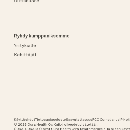
Uutishuone
Ryhdy kumppaniksemme
Yrityksille
Kehittäjät
Käyttöehdot
Tietosuojaseloste
Saavutettavuus
FCC Compliance
IP Not
© 2026 Oura Health Oy. Kaikki oikeudet pidätetään.
ŌURA, OURA ja Ō ovat Oura Health Oy:n tavaramerkkejä, ja niiden käytt