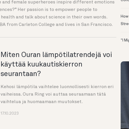
Conc
e and female superheroes inspire different emotions
iences?” Her passion is to empower people to
How 
 health and talk about science in their own words.
Stre
BA from Carleton College and lives in San Francisco.
“I M
Miten Ouran lämpötilatrendejä voi
käyttää kuukautiskierron
seurantaan?
Kehosi lämpötila vaihtelee luonnollisesti kierron eri
vaiheissa. Oura Ring voi auttaa seuraamaan tätä
vaihtelua ja huomaamaan muutokset.
17.10.2023