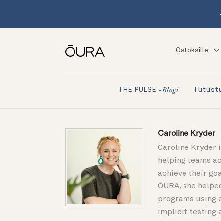
Ostoksille
Tutustu
THE PULSE
-blogi
Caroline Kryder
Caroline Kryder 
helping teams a
achieve their goa
ŌURA, she helped
programs using e
implicit testing