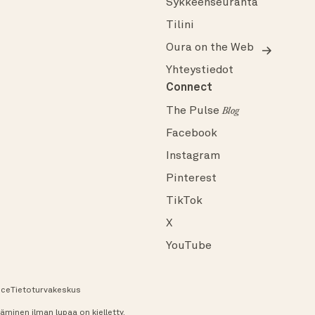
Sykkeenseuranta
Tilini
Oura on the Web
Yhteystiedot
Connect
The Pulse
Blog
Facebook
Instagram
Pinterest
TikTok
X
YouTube
ice
Tietoturvakeskus
äminen ilman lupaa on kielletty.