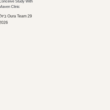
Conceive Study With
Maven Clinic
Oura Team
29 ביולי
2026