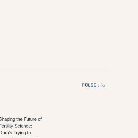
THE PULSE
בלוג
Shaping the Future of
Fertility Science:
Oura’s Trying to