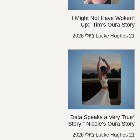
“I Might Not Have Wok
Up:” Tim’s Oura St
Locke Hughes
“Data Speaks a Very Tr
Story:” Nicole’s Oura St
Locke Hughes