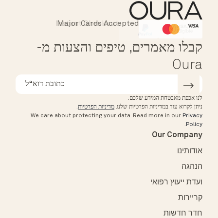
Instant Checkout
Major Cards Accepted
Affirm
HSA/FSA Eligible
קבלו מאמרים, טיפים והצעות מ-
Oura
לנו אכפת מאבטחת המידע שלכם.
ניתן לקרוא עוד במדיניות הפרטיות שלנו.
מדיניות הפרטיות
.
We care about protecting your data.
Read more in our
Privacy
.
Policy
Our Company
אודותינו
הנהגה
ועדת ייעוץ רפואי
קריירות
חדר חדשות