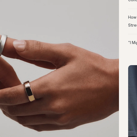
Conc
How 
Stre
“I M