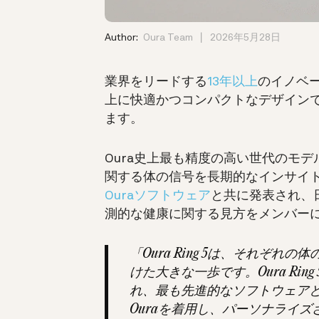
Author:
Oura Team
2026年5月28日
業界をリードする
13年以上
のイノベ
上に快適かつコンパクトなデザイン
ます。
Oura史上最も精度の高い世代のモデル
関する体の信号を長期的なインサイ
Ouraソフトウェア
と共に発表され、
測的な健康に関する見方をメンバー
「Oura Ring 5は、それぞ
けた大きな一歩です。Oura Ri
れ、最も先進的なソフトウェア
Ouraを着用し、パーソナライ