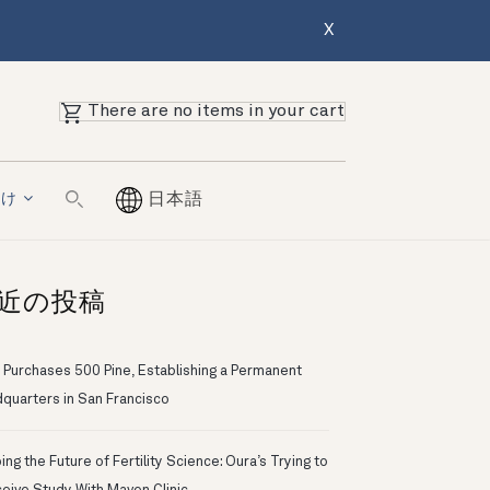
X
There are no items in your cart
向け
日本語
近の投稿
 Purchases 500 Pine, Establishing a Permanent
quarters in San Francisco
ng the Future of Fertility Science: Oura’s Trying to