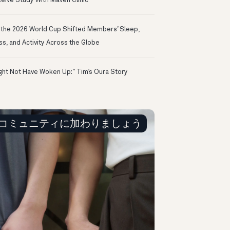
eive Study With Maven Clinic
the 2026 World Cup Shifted Members’ Sleep,
ss, and Activity Across the Globe
ight Not Have Woken Up:” Tim’s Oura Story
コミュニティに加わりましょう