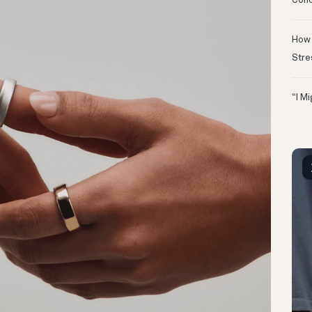
Conc
How 
Stre
“I M